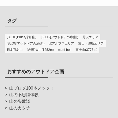
タグ
[BLOG]Blueな雑日記
[BLOG]アウトドアの扉(旧)
丹沢エリア
[BLOG]アウトドアの扉(新)
北アルプスエリア
富士・御坂エリア
日本百名山
(丹沢)大山(1252m)
mont-bell
富士山(3776m)
おすすめのアウトドア企画
>
山ブログ100本ノック！
>
山の不思議体験
>
山の失敗談
>
山のカタチ