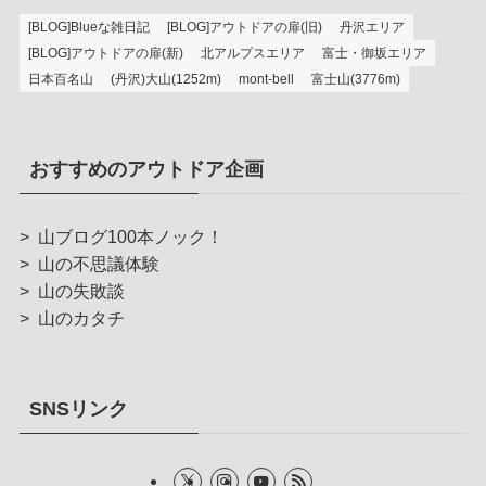
[BLOG]Blueな雑日記
[BLOG]アウトドアの扉(旧)
丹沢エリア
[BLOG]アウトドアの扉(新)
北アルプスエリア
富士・御坂エリア
日本百名山
(丹沢)大山(1252m)
mont-bell
富士山(3776m)
おすすめのアウトドア企画
>
山ブログ100本ノック！
>
山の不思議体験
>
山の失敗談
>
山のカタチ
SNSリンク