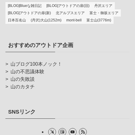
[BLOG]Blueな雑日記
[BLOG]アウトドアの扉(旧)
丹沢エリア
[BLOG]アウトドアの扉(新)
北アルプスエリア
富士・御坂エリア
日本百名山
(丹沢)大山(1252m)
mont-bell
富士山(3776m)
おすすめのアウトドア企画
>
山ブログ100本ノック！
>
山の不思議体験
>
山の失敗談
>
山のカタチ
SNSリンク