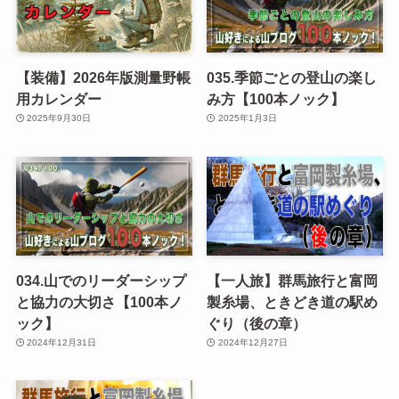
【装備】2026年版測量野帳
035.季節ごとの登山の楽し
用カレンダー
み方【100本ノック】
2025年9月30日
2025年1月3日
034.山でのリーダーシップ
【一人旅】群馬旅行と富岡
と協力の大切さ【100本ノ
製糸場、ときどき道の駅め
ック】
ぐり（後の章）
2024年12月31日
2024年12月27日