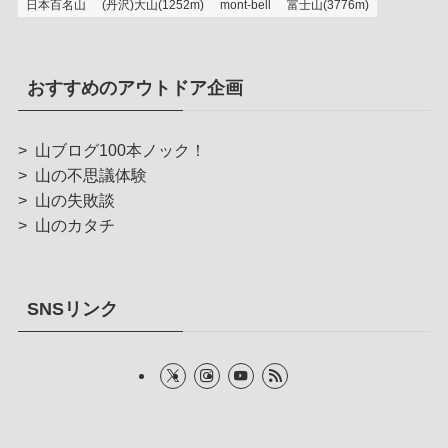
日本百名山
(丹沢)大山(1252m)
mont-bell
富士山(3776m)
おすすめのアウトドア企画
>
山ブログ100本ノック！
>
山の不思議体験
>
山の失敗談
>
山のカタチ
SNSリンク