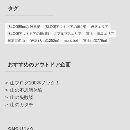
タグ
[BLOG]Blueな雑日記
[BLOG]アウトドアの扉(旧)
丹沢エリア
[BLOG]アウトドアの扉(新)
北アルプスエリア
富士・御坂エリア
日本百名山
(丹沢)大山(1252m)
mont-bell
富士山(3776m)
おすすめのアウトドア企画
>
山ブログ100本ノック！
>
山の不思議体験
>
山の失敗談
>
山のカタチ
SNSリンク