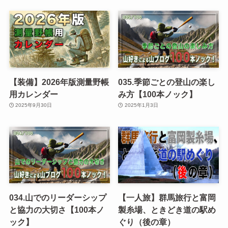
【装備】2026年版測量野帳
035.季節ごとの登山の楽し
用カレンダー
み方【100本ノック】
2025年9月30日
2025年1月3日
034.山でのリーダーシップ
【一人旅】群馬旅行と富岡
と協力の大切さ【100本ノ
製糸場、ときどき道の駅め
ック】
ぐり（後の章）