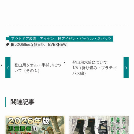
アウトドア装備
アイゼン・軽アイゼン・ピッケル・スパッツ
[BLOG]Blueな雑日記
EVERNEW
登山用水筒について
登山用タオル・手拭いにつ
1/5（折り畳み・プラティ
いて（その１）
パス編）
関連記事