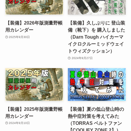
【装備】2026年版測量野帳
【装備】久しぶりに 登山装
用カレンダー
備（靴下）を 購入しました
（Darn Tough ハイカーマ
2025年9月30日
イクロクルーミッドウェイ
トウィズクッション）
2024年9月27日
【装備】2025年版測量野帳
【装備】夏の低山登山時の
用カレンダー
熱中症対策を考えてみた
（TORRAS ベルトファン
2024年9月10日
【COOLIFY ZONE 2】）