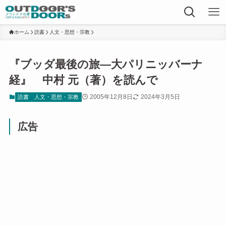
ホーム
読書
人文・思想・宗教
『ブッダ最後の旅―大パリニッバーナ
経』 中村 元（著）を読んで
2005年12月8日
2024年3月5日
読書
人文・思想・宗教
広告