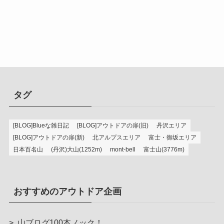
タグ
[BLOG]Blueな雑日記
[BLOG]アウトドアの扉(旧)
丹沢エリア
[BLOG]アウトドアの扉(新)
北アルプスエリア
富士・御坂エリア
日本百名山
(丹沢)大山(1252m)
mont-bell
富士山(3776m)
おすすめのアウトドア企画
>
山ブログ100本ノック！