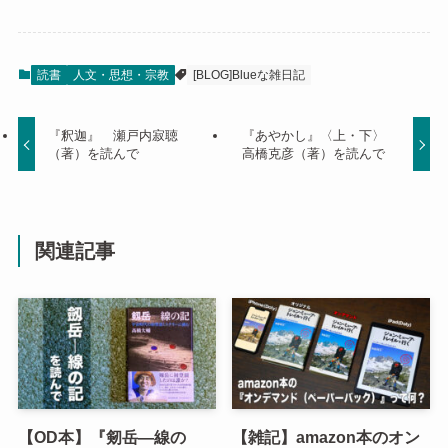
読書
人文・思想・宗教
[BLOG]Blueな雑日記
『釈迦』 瀬戸内寂聴
『あやかし』〈上・下〉
（著）を読んで
高橋克彦（著）を読んで
関連記事
【OD本】『剱岳―線の
【雑記】amazon本のオン