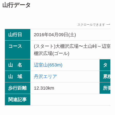
山行データ
スクロールできます
山行日
2016年04月09日(土)
コース
(スタート)大棚沢広場〜土山峠～辺室
棚沢広場(ゴール)
山 名
辺室山(653m)
タ 
山 域
丹沢エリア
累積
歩行距離
12.310km
所要
関連記事