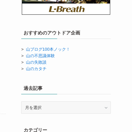
おすすめのアウトドア企画
>
山ブログ100本ノック！
>
山の不思議体験
>
山の失敗談
>
山のカタチ
過去記事
過
去
記
事
カテゴリー