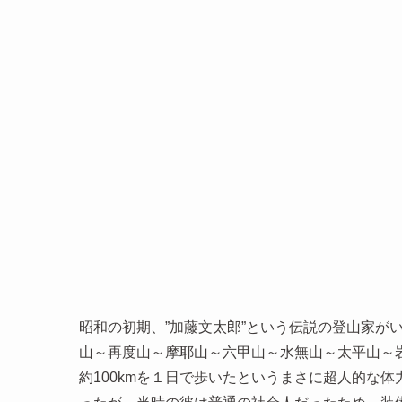
昭和の初期、”加藤文太郎”という伝説の登山家が
山～再度山～摩耶山～六甲山～水無山～太平山～
約100kmを１日で歩いたというまさに超人的な