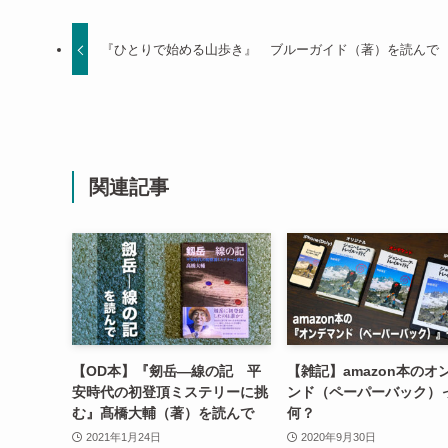
『ひとりで始める山歩き』 ブルーガイド（著）を読んで
関連記事
【OD本】『剱岳―線の記 平
【雑記】amazon本のオ
安時代の初登頂ミステリーに挑
ンド（ペーパーバック）
む』髙橋大輔（著）を読んで
何？
2021年1月24日
2020年9月30日