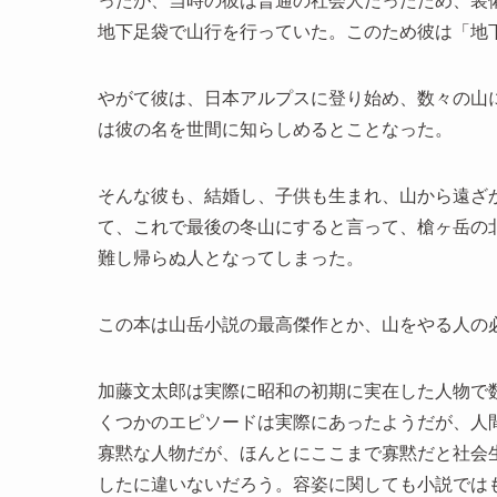
ったが、当時の彼は普通の社会人だったため、装
地下足袋で山行を行っていた。このため彼は「地
やがて彼は、日本アルプスに登り始め、数々の山
は彼の名を世間に知らしめるとことなった。
そんな彼も、結婚し、子供も生まれ、山から遠ざ
て、これで最後の冬山にすると言って、槍ヶ岳の
難し帰らぬ人となってしまった。
この本は山岳小説の最高傑作とか、山をやる人の
加藤文太郎は実際に昭和の初期に実在した人物で
くつかのエピソードは実際にあったようだが、人
寡黙な人物だが、ほんとにここまで寡黙だと社会
したに違いないだろう。容姿に関しても小説では