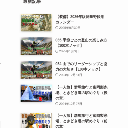
最新記事
【装備】2026年版測量野帳用
カレンダー
2025年9月30日
035.季節ごとの登山の楽しみ方
て
【100本ノック】
2025年1月3日
ム
034.山でのリーダーシップと協
力の大切さ【100本ノック】
2024年12月31日
【一人旅】群馬旅行と富岡製糸
場、ときどき道の駅めぐり（後
の章）
2024年12月27日
【一人旅】群馬旅行と富岡製糸
場、ときどき道の駅めぐり（前
の章）