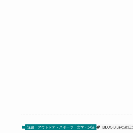
読書
アウトドア・スポーツ
文学・評論
[BLOG]Blueな雑日