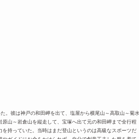
いた。彼は神戸の和田岬を出て、塩屋から横尾山～高取山～菊
岩原山～岩倉山を縦走して、宝塚へ出て元の和田岬まで全行程
体力を持っていた。当時はまだ登山というのは高級なスポーツだ