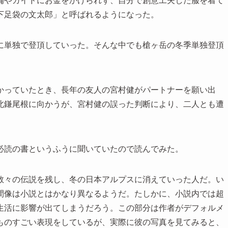
備やガイドにお金をかけられず、自分で創意工夫した服を着て
下足袋の文太郎」と呼ばれるようになった。
に単独で登頂していった。そんな中でも槍ヶ岳の冬季単独登頂
かっていたとき、長年の友人の宮村健がパートナーを願い出
北鎌尾根に向かうが、宮村健の誤った判断により、二人とも遭
必読の書というふうに聞いていたので読んでみた。
数々の伝説を残し、冬の日本アルプスに消えていった人だ。い
間像は小説とはかなり異なるようだ。たしかに、小説内では超
生活に影響が出てしまうだろう。この部分は作者がデフォルメ
ものすごい表現をしているが、実際に彼の写真を見てみると、