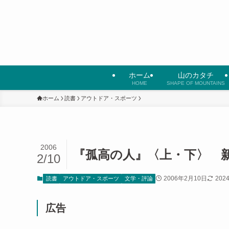
ホーム
山のカタチ
HOME
SHAPE OF MOUNTAINS
ホーム
読書
アウトドア・スポーツ
2006
『孤高の人』〈上・下〉 
2/10
2006年2月10日
202
読書
アウトドア・スポーツ
文学・評論
広告