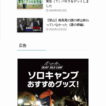
実生（？）パキラをゲットしま
した
2024年9月13日
【登山】南高尾の謎の碑は終わ
っていなかった（謎の碑編）
2022年12月2日
広告