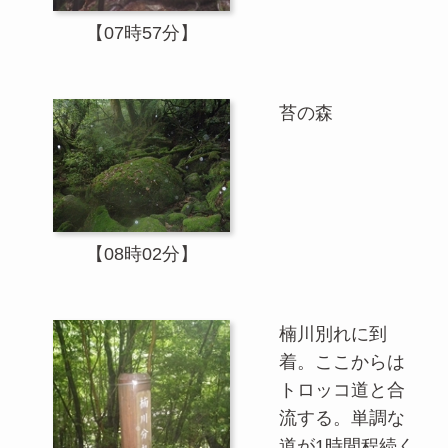
【07時57分】
苔の森
【08時02分】
楠川別れに到
着。ここからは
トロッコ道と合
流する。単調な
道が1時間程続く