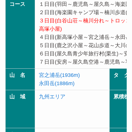
コース
１日目(羽田～鹿児島～屋久島～海楽園
２日目(海楽園キャンプ場～楠川歩道(
３日目(白谷山荘～楠川分れ～トロッ
高塚小屋)
４日目(新高塚小屋～宮之浦岳～永田岳
５日目(鹿之沢小屋～花山歩道～大川の滝
６日目(屋久島青少年旅行村(栗生)～安房
７日目(安房～屋久島空港～鹿児島～羽
山 名
宮之浦岳(1936m)
タ グ
永田岳(1886m)
山 域
九州エリア
累積標