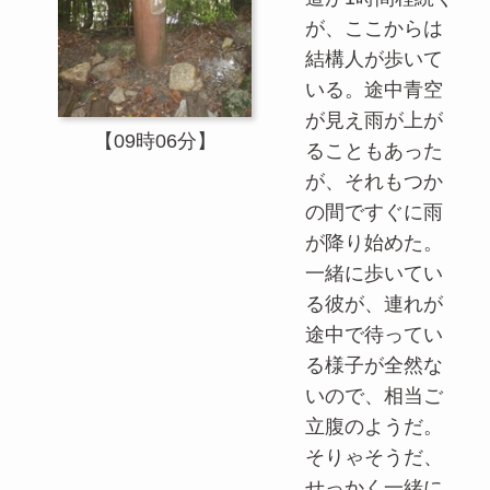
が、ここからは
結構人が歩いて
いる。途中青空
が見え雨が上が
【09時06分】
ることもあった
が、それもつか
の間ですぐに雨
が降り始めた。
一緒に歩いてい
る彼が、連れが
途中で待ってい
る様子が全然な
いので、相当ご
立腹のようだ。
そりゃそうだ、
せっかく一緒に