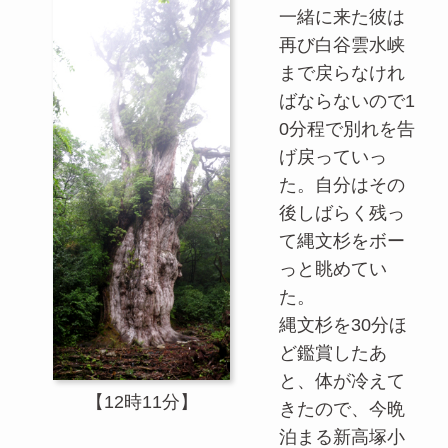
一緒に来た彼は
再び白谷雲水峡
まで戻らなけれ
ばならないので1
0分程で別れを告
げ戻っていっ
た。自分はその
後しばらく残っ
て縄文杉をボー
っと眺めてい
た。
縄文杉を30分ほ
ど鑑賞したあ
と、体が冷えて
【12時11分】
きたので、今晩
泊まる新高塚小