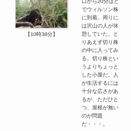
口から20分ほど
でウィルソン株
に到着。周りに
は沢山の人が休
憩していた。と
【10時38分】
りあえず切り株
の中に入ってみ
る。切り株とい
うよりちょっと
した小屋だ。人
が生活するには
十分な広さがあ
るが、ただひと
つ、屋根が無い
のが問題
だ・・・。