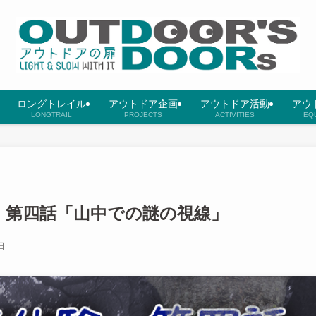
ロングトレイル
アウトドア企画
アウトドア活動
アウ
LONGTRAIL
PROJECTS
ACTIVITIES
EQ
 第四話「山中での謎の視線」
日