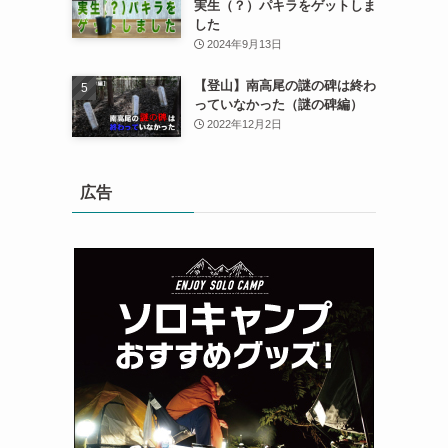
実生（？）パキラをゲットしま
した
2024年9月13日
【登山】南高尾の謎の碑は終わ
っていなかった（謎の碑編）
2022年12月2日
広告