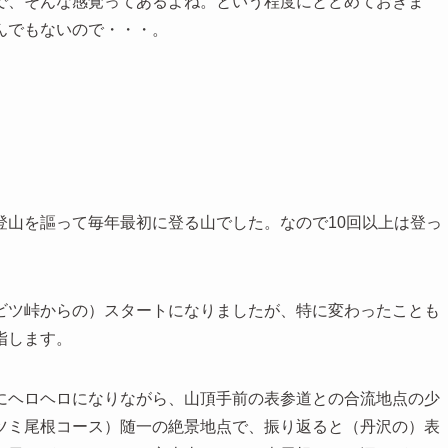
で、そんな感覚ってあるよね。という程度にとどめておきま
んでもないので・・・。
登山を謳って毎年最初に登る山でした。なので10回以上は登っ
ビツ峠からの）スタートになりましたが、特に変わったことも
指します。
にヘロヘロになりながら、山頂手前の表参道との合流地点の少
ツミ尾根コース）随一の絶景地点で、振り返ると（丹沢の）表