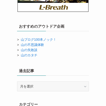
おすすめのアウトドア企画
>
山ブログ100本ノック！
>
山の不思議体験
>
山の失敗談
>
山のカタチ
過去記事
過
去
記
事
カテゴリー