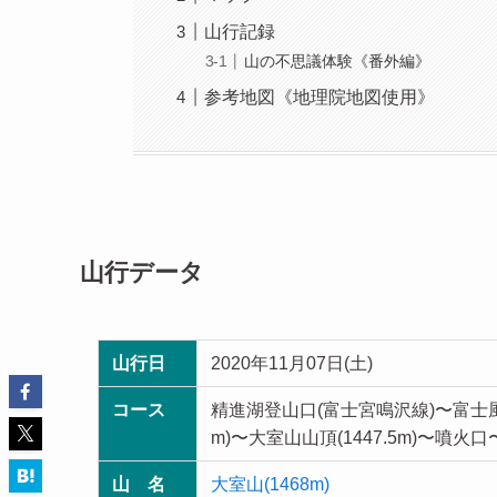
山行記録
山の不思議体験《番外編》
参考地図《地理院地図使用》
山行データ
山行日
2020年11月07日(土)
コース
精進湖登山口(富士宮鳴沢線)〜富士
m)〜大室山山頂(1447.5m)〜噴
山 名
大室山(1468m)