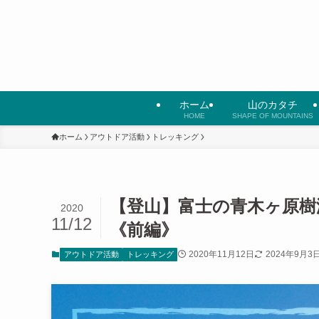
ホーム
山のカタチ
HOME
SHAPE OF MOUNTAINS
ホーム
アウトドア活動
トレッキング
【登山】富士の青木ヶ原樹
2020
11/12
《前編》
2020年11月12日
2024年9月3
アウトドア活動
トレッキング