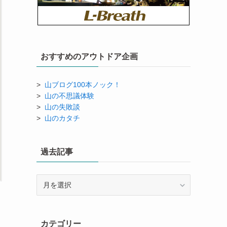
おすすめのアウトドア企画
>
山ブログ100本ノック！
>
山の不思議体験
>
山の失敗談
>
山のカタチ
過去記事
過
去
記
事
カテゴリー