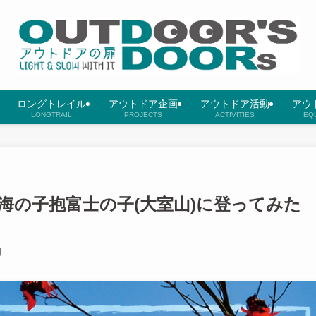
ロングトレイル
アウトドア企画
アウトドア活動
アウ
LONGTRAIL
PROJECTS
ACTIVITIES
EQ
海の子抱富士の子(大室山)に登ってみた
日