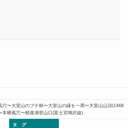
風穴〜大室山のブナ林〜大室山の縁を一周〜大室山山頂(1468
火口〜本栖風穴〜精進湖登山口(富士宮鳴沢線)
タ グ