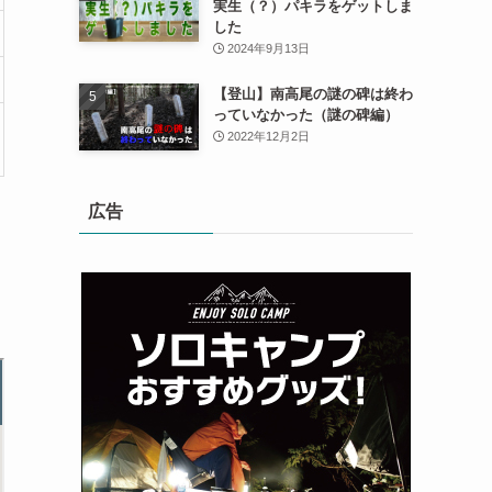
実生（？）パキラをゲットしま
した
2024年9月13日
【登山】南高尾の謎の碑は終わ
っていなかった（謎の碑編）
2022年12月2日
広告