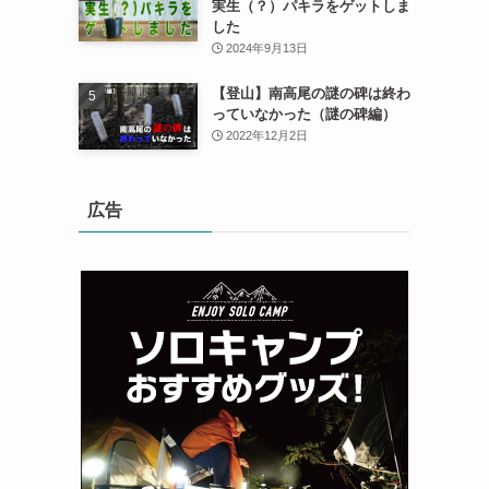
実生（？）パキラをゲットしま
した
2024年9月13日
【登山】南高尾の謎の碑は終わ
っていなかった（謎の碑編）
2022年12月2日
広告