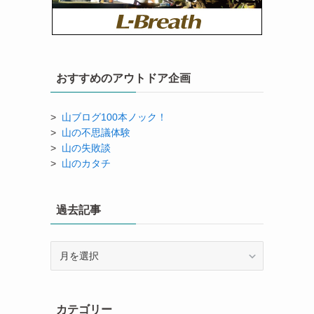
おすすめのアウトドア企画
>
山ブログ100本ノック！
>
山の不思議体験
>
山の失敗談
>
山のカタチ
過去記事
過
去
記
事
カテゴリー