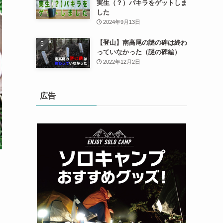
実生（？）パキラをゲットしま
した
2024年9月13日
【登山】南高尾の謎の碑は終わ
っていなかった（謎の碑編）
2022年12月2日
広告