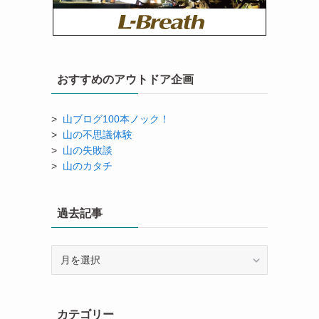
おすすめのアウトドア企画
>
山ブログ100本ノック！
>
山の不思議体験
>
山の失敗談
>
山のカタチ
過去記事
過
去
記
事
カテゴリー