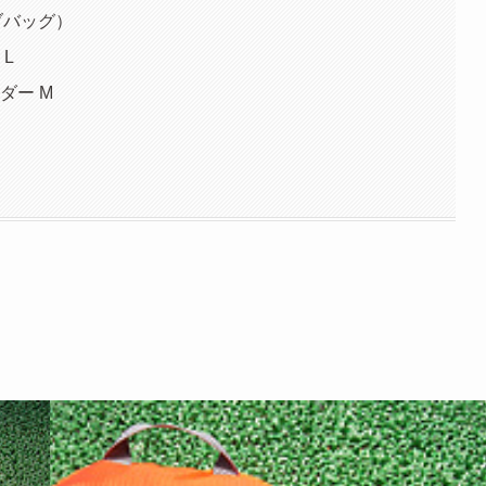
ラブバッグ）
L
ダー M