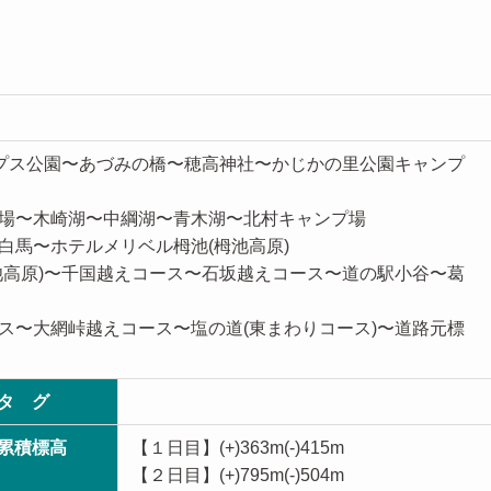
ルプス公園〜あづみの橋〜穂高神社〜かじかの里公園キャンプ
場〜木崎湖〜中綱湖〜青木湖〜北村キャンプ場
白馬〜ホテルメリベル栂池(栂池高原)
池高原)〜千国越えコース〜石坂越えコース〜道の駅小谷〜葛
ス〜大網峠越えコース〜塩の道(東まわりコース)〜道路元標
タ グ
累積標高
【１日目】(+)363m(-)415m
【２日目】(+)795m(-)504m