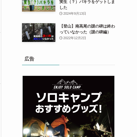
実生（？）パキラをゲットしま
した
2024年9月13日
【登山】南高尾の謎の碑は終わ
っていなかった（謎の碑編）
2022年12月2日
広告