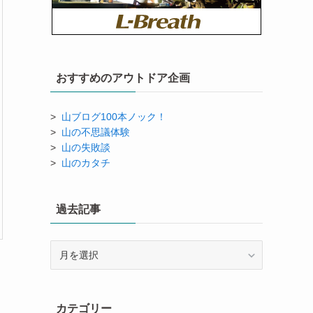
おすすめのアウトドア企画
>
山ブログ100本ノック！
>
山の不思議体験
>
山の失敗談
>
山のカタチ
過去記事
過
去
記
事
カテゴリー