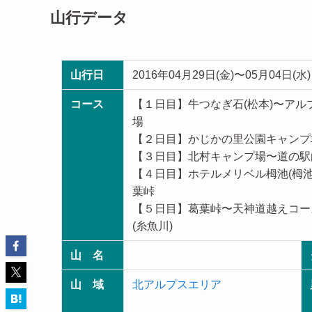
山行データ
山行日
2016年04月29日(金)〜05月04日(水)
コース
【１日目】牛つなぎ石(松本)〜ア
場
【２日目】かじかの里公園キャンプ
【３日目】北村キャンプ場〜道の駅
【４日目】ホテルメリベル栂池(栂
葉峠
【５日目】葛葉峠〜天神道越えコー
(糸魚川)
山 名
山 域
北アルプスエリア