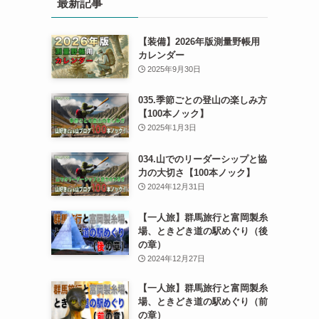
最新記事
【装備】2026年版測量野帳用
カレンダー
2025年9月30日
035.季節ごとの登山の楽しみ方
【100本ノック】
2025年1月3日
034.山でのリーダーシップと協
力の大切さ【100本ノック】
2024年12月31日
【一人旅】群馬旅行と富岡製糸
場、ときどき道の駅めぐり（後
の章）
2024年12月27日
【一人旅】群馬旅行と富岡製糸
場、ときどき道の駅めぐり（前
の章）