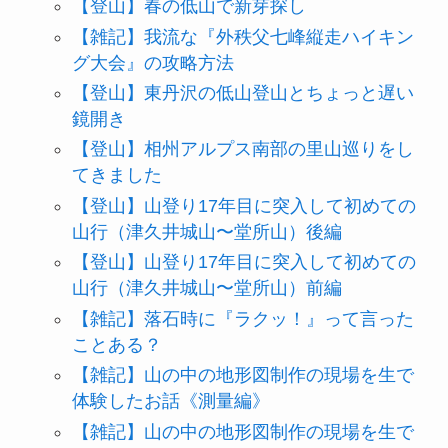
【登山】春の低山で新芽探し
【雑記】我流な『外秩父七峰縦走ハイキン
グ大会』の攻略方法
【登山】東丹沢の低山登山とちょっと遅い
鏡開き
【登山】相州アルプス南部の里山巡りをし
てきました
【登山】山登り17年目に突入して初めての
山行（津久井城山〜堂所山）後編
【登山】山登り17年目に突入して初めての
山行（津久井城山〜堂所山）前編
【雑記】落石時に『ラクッ！』って言った
ことある？
【雑記】山の中の地形図制作の現場を生で
体験したお話《測量編》
【雑記】山の中の地形図制作の現場を生で