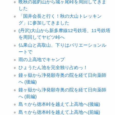
晩秋の菰釣山から城ヶ尾峠を周回してきま
した
「国井会長と行く！秋の大山トレッキン
グ」に参加してきました
(丹沢)大山から新多摩線12号鉄塔、11号鉄塔
を周回してヤビツ峠へ
仏果山と高取山、下りはバリエーションル
ートで
雨の上高地でキャンプ
ひょうたん池を完全独り占めっ！
鐘ヶ嶽から浄発願寺奥の院を経て日向薬師
へ (後編)
鐘ヶ嶽から浄発願寺奥の院を経て日向薬師
へ (前編)
島々から徳本峠を越えて上高地へ(後編)
島々から徳本峠を越えて上高地へ(前編)