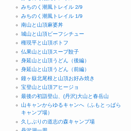
みちのく潮風トレイル 2/9
みちのく潮風トレイル 1/9
南山と山頂麻婆丼
城山と山頂ビーフシチュー
権現平と山頂ポトフ
仏果山と山頂スープ餃子
身延山と山頂うどん（後編）
身延山と山頂うどん（前編）
鐘ヶ嶽北尾根と山頂お好み焼き
宝登山と山頂アヒージョ
最後の初詣登山、(丹沢)大山と春岳山
山キャンからゆるキャンへ（ふもとっぱら
キャンプ場）
久しぶりの道志の森キャンプ場
丹沢湖一周