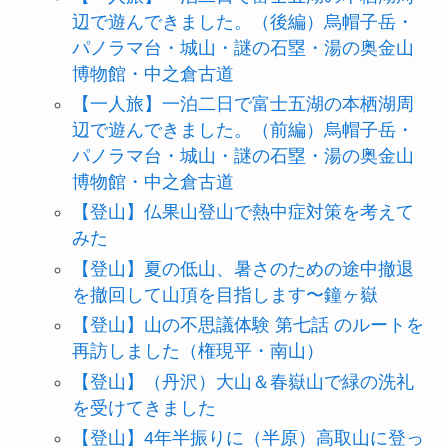
辺で遊んできました。（後編）烏帽子岳・
パノラマ台・城山・謎の石塁・湯の奥金山
博物館・中之倉古道
【一人旅】一泊二日で富士五湖の本栖湖周
辺で遊んできました。（前編）烏帽子岳・
パノラマ台・城山・謎の石塁・湯の奥金山
博物館・中之倉古道
【登山】仏果山登山で熱中症対策を考えて
みた
【登山】夏の低山、暑さのための途中撤退
を撤回して山頂を目指します〜鐘ヶ嶽
【登山】山の不思議体験 第七話 のルートを
再訪しました（権現平・南山）
【登山】（丹沢）大山＆春嶽山で緑の洗礼
を受けてきました
【登山】4年半振りに（半原）高取山に登っ