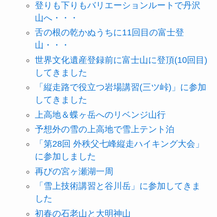
登りも下りもバリエーションルートで丹沢
山へ・・・
舌の根の乾かぬうちに11回目の富士登
山・・・
世界文化遺産登録前に富士山に登頂(10回目)
してきました
「縦走路で役立つ岩場講習(三ツ峠)」に参加
してきました
上高地＆蝶ヶ岳へのリベンジ山行
予想外の雪の上高地で雪上テント泊
「第28回 外秩父七峰縦走ハイキング大会」
に参加しました
再びの宮ヶ瀬湖一周
「雪上技術講習と谷川岳」に参加してきま
した
初春の石老山と大明神山