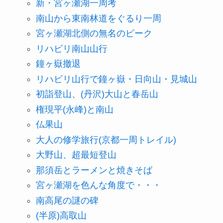
新・宮ヶ瀬湖一周考
南山から東南林道をぐるり一周
宮ヶ瀬湖北側の無名のピーク
リハビリ南山山行
鐘ヶ嶽撤退
リハビリ山行で鐘ヶ嶽・日向山・見城山
初詣登山、(丹沢)大山と春岳山
権現平(永峰)と南山
仏果山
大人の修学旅行(京都一周トレイル)
大野山、超最短登山
那須岳とラーメンと焼きそば
宮ヶ瀬湖を色んな角度で・・・
南高尾の謎の碑
(半原)高取山