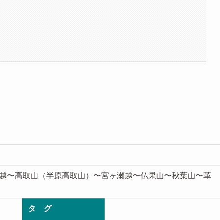
越〜高取山（半原高取山）〜宮ヶ瀬越〜仏果山〜秋葉山〜革
タ グ