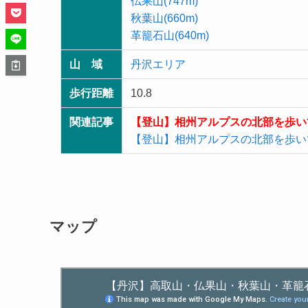
仏果山(747m)
秋葉山(660m)
革籠石山(640m)
山 域
丹沢エリア
歩行距離
10.8
関連記事
【登山】相州アルプスの北部を歩い
【登山】相州アルプスの北部を歩い
マップ