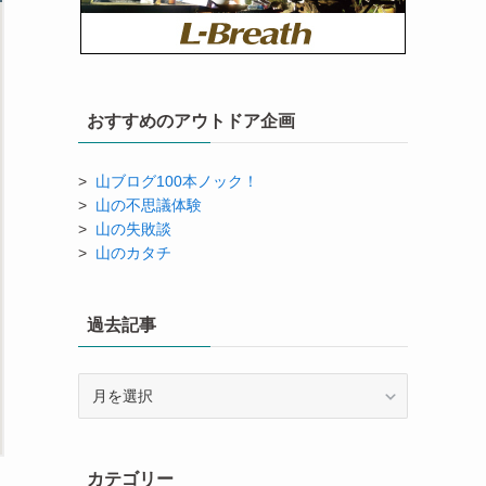
おすすめのアウトドア企画
>
山ブログ100本ノック！
>
山の不思議体験
>
山の失敗談
>
山のカタチ
過去記事
過
去
記
事
カテゴリー