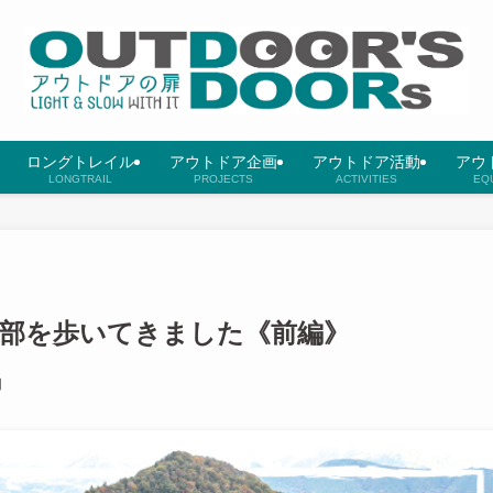
ロングトレイル
アウトドア企画
アウトドア活動
アウ
LONGTRAIL
PROJECTS
ACTIVITIES
EQ
部を歩いてきました《前編》
日