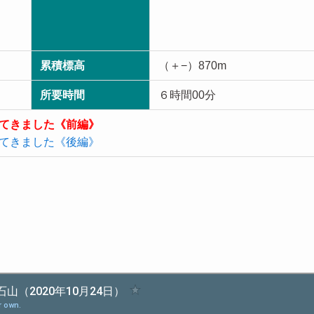
累積標高
（＋−）870m
所要時間
６時間00分
てきました《前編》
てきました《後編》