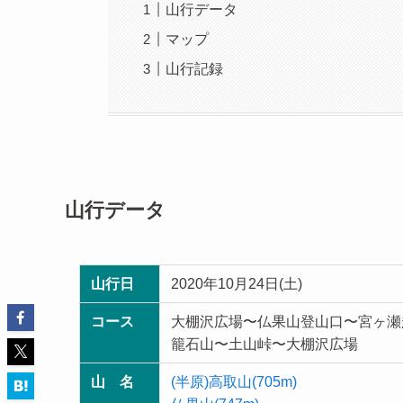
山行データ
マップ
山行記録
山行データ
山行日
2020年10月24日(土)
コース
大棚沢広場〜仏果山登山口〜宮ヶ瀬
籠石山〜土山峠〜大棚沢広場
山 名
(半原)高取山(705m)