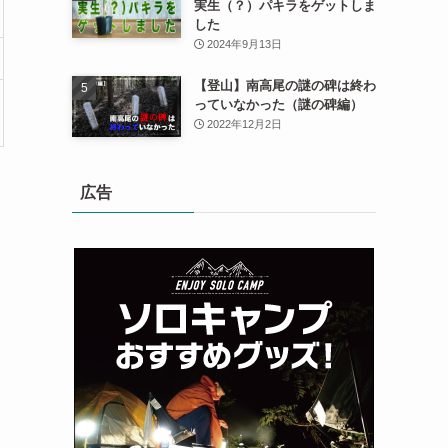
実生（？）パキラをゲットしま
した
2024年9月13日
【登山】南高尾の謎の碑は終わ
っていなかった（謎の碑編）
2022年12月2日
広告