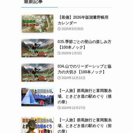
最新記事
【装備】2026年版測量野帳用
カレンダー
2025年9月30日
035.季節ごとの登山の楽しみ方
【100本ノック】
2025年1月3日
034.山でのリーダーシップと協
力の大切さ【100本ノック】
2024年12月31日
【一人旅】群馬旅行と富岡製糸
場、ときどき道の駅めぐり（後
の章）
2024年12月27日
【一人旅】群馬旅行と富岡製糸
場、ときどき道の駅めぐり（前
の章）