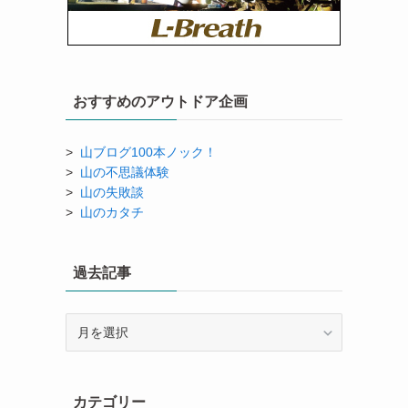
おすすめのアウトドア企画
>
山ブログ100本ノック！
>
山の不思議体験
>
山の失敗談
>
山のカタチ
過去記事
過
去
記
事
カテゴリー