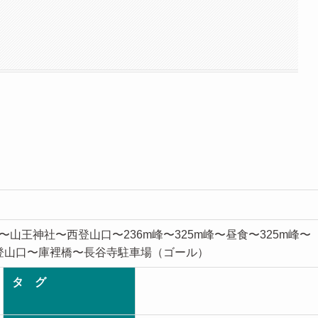
山王神社〜西登山口〜236m峰〜325m峰〜昼食〜325m峰〜
東登山口〜庫裡橋〜長谷寺駐車場（ゴール）
タ グ