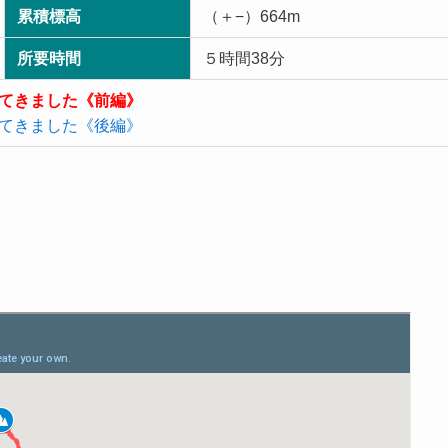
累積標高
（＋−）664m
所要時間
５時間38分
てきました《前編》
てきました《後編》