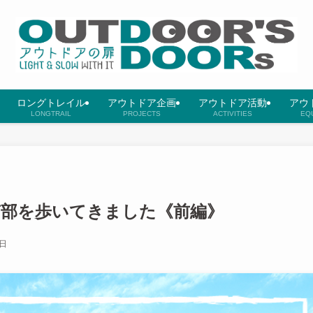
ロングトレイル
アウトドア企画
アウトドア活動
アウ
LONGTRAIL
PROJECTS
ACTIVITIES
EQ
南部を歩いてきました《前編》
6日