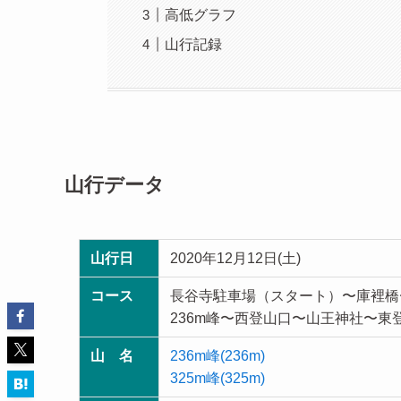
高低グラフ
山行記録
山行データ
山行日
2020年12月12日(土)
コース
長谷寺駐車場（スタート）〜庫裡橋〜
236m峰〜西登山口〜山王神社〜
山 名
236m峰(236m)
325m峰(325m)