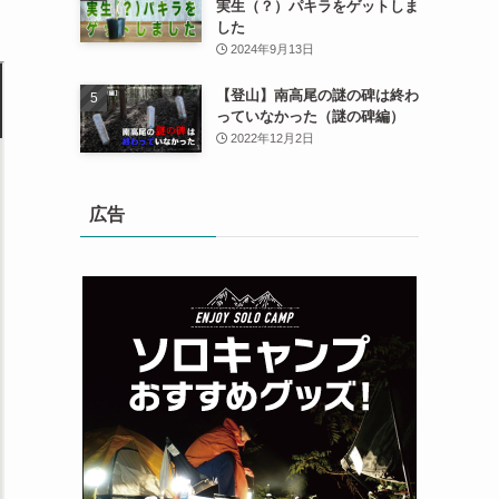
実生（？）パキラをゲットしま
した
2024年9月13日
【登山】南高尾の謎の碑は終わ
っていなかった（謎の碑編）
2022年12月2日
広告