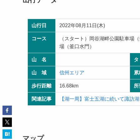
山行日
2022年08月11日(木)
コース
（スタート）岡谷湖畔公園駐車場（
場（釜口水門）
山 名
タ
山 域
信州エリア
累
歩行距離
16.68km
所
関連記事
【湖一周】富士五湖に続いて諏訪湖
マップ