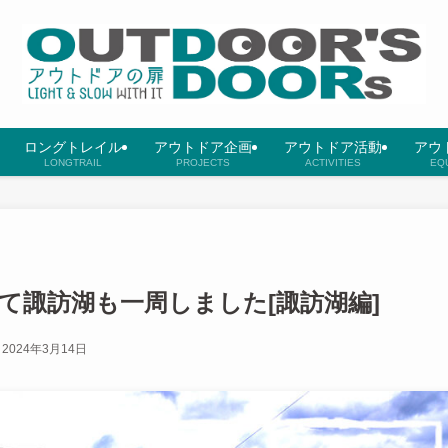
ロングトレイル
アウトドア企画
アウトドア活動
アウ
LONGTRAIL
PROJECTS
ACTIVITIES
EQ
て諏訪湖も一周しました[諏訪湖編]
2024年3月14日