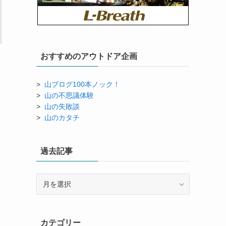
おすすめのアウトドア企画
>
山ブログ100本ノック！
>
山の不思議体験
>
山の失敗談
>
山のカタチ
過去記事
過
去
記
事
カテゴリー