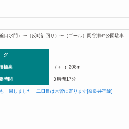
釜口水門）〜（反時計回り）〜（ゴール）岡谷湖畔公園駐車
 グ
積標高
（＋−）208m
要時間
３時間17分
も一周しました 二日目は木曽に寄ります[奈良井宿編]