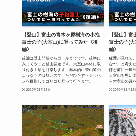
【登山】富士の青木ヶ原樹海の小抱
【登山】富
富士の子(大室山)に登ってみた《後
富士の子(大
編》
編》
後編は登山開始からゴールまでです。後半に
紅葉が見れて
入ってやっと登山開始です。大室山本体に取
な〜、と考え
り付き山頂を目指します。基本的に登山道の
ほど前に一度
ようなものは無いので、ただひたすらテッペ
大室山を思い
ンを目指してゴリゴリ登って行きます。
ら大室山の縁
2020年11月13日
2020年11月12