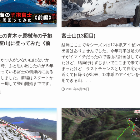
士の青木ヶ原樹海の子抱
富士山(13回目)
室山)に登ってみた《前
結局ここまで今シーズンは12本爪アイゼン
出番はありませんでした。今年前半は足の
子がイマイチだったので雪山の計画はして
、かつ人が少ない山はないか
たけど、結局行けずじまいでここまで来て
た時、ふと思い出したのが５年
まったけど、ラストチャンスとして自宅か
登っている富士の樹海内にある
近くて日帰りが出来、12本爪のアイゼンを
出しました。前編はスタートか
用できる山、、、
を一周して登山開始までです。
2016年6月26日
日