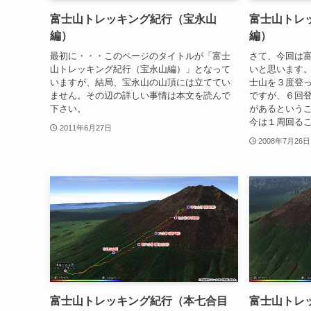
富士山トレッキング紀行（宝永山
富士山トレ
編）
編）
最初に・・・このページのタイトルが「富士
さて、今回は
山トレッキング紀行（宝永山編）」となって
いと思います
いますが、結局、宝永山の山頂には立ててい
士山を３度登
ません。その辺の詳しい事情は本文を読んで
ですが、６回
下さい。
があるという
今は１周回る
2011年6月27日
2008年7月26日
富士山トレッキング紀行（本七合目
富士山トレ