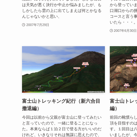
は天気が悪く決行か中止か悩みましたが、も
から登ってい
しかしたら雲の上に出てしまえば何とかなる
口湖口からの
んじゃないかと思い、
コースと言う
いたら・・・
2007年7月29日
2007年6月30日
富士山トレッキング紀行（新六合目
富士山トレ
撤退編）
編）
今回は以前から父親が富士山に登ってみたい
前回の靴慣ら
と言っていたので、一緒に登ることになっ
頂を目指すの
た。本来ならば１泊２日で登る方がいいのだ
す。１回目は
けれど、いきなりそれは無謀に思えたので、
いましたが、