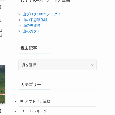
回
>
山ブログ100本ノック！
>
山の不思議体験
く
>
山の失敗談
。
は
>
山のカタチ
は
過去記事
過
去
記
事
カテゴリー
アウトドア活動
回
トレッキング