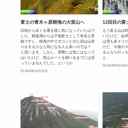
富士の青木ヶ原樹海の大室山へ
12回目の富
以前から近くを通る度に気になっていた山で
もう富士山は
した。精進湖からは子抱富士として有名な景
いたけど、結
観ですし、樹海の中でポコンと出た頭は山登
は雪も多そう
りをする人なら気になる人も多いのでは？
けど、今後の
と思います。しかし、実際には気にはなって
るんなら行っ
はいたけど、登山ルートを調べるまでには至
と、
っていませんでした。というか、
2014年6月20日
2015年10月31日