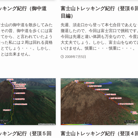
ッキング紀行（御中道
富士山トレッキング紀行（登頂６
目編）
富士山の御中道を散歩してみた
先週、須走口から登って本七合目であえな
。その昔、御中道を歩くには富
撤退したので、今回は富士宮口で挑戦です
ってから、と言われていたよう
今回は先週と違い体調も万全なので、今度
登った私には２周は回れる資格
大丈夫でしょう。しかし、富士山をなめて
ことでしょう・・・。しかし、
いけません。慎重に・・・慎重に・・・。
ことは出来ません。
2008年7月5日
ッキング紀行（登頂５回
富士山トレッキング紀行（登頂４