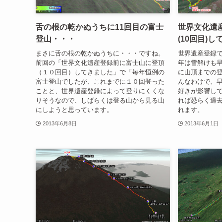
舌の根の乾かぬうちに11回目の富士
世界文化遺
登山・・・
(10回目)
まさに舌の根の乾かぬうちに・・・ですね。
世界遺産登録
前回の「世界文化遺産登録前に富士山に登頂
年は雪解けも
（１０回目）してきました」で「毎年恒例の
に山頂までの
富士登山でしたが、これまでに１０回登った
んなわけで、
ことと、世界遺産登録によって登りにくくな
好きが影響し
りそうなので、しばらくは登る山から見る山
れば恐らく過
にしようと思っています。
れます。
2013年6月8日
2013年6月1日