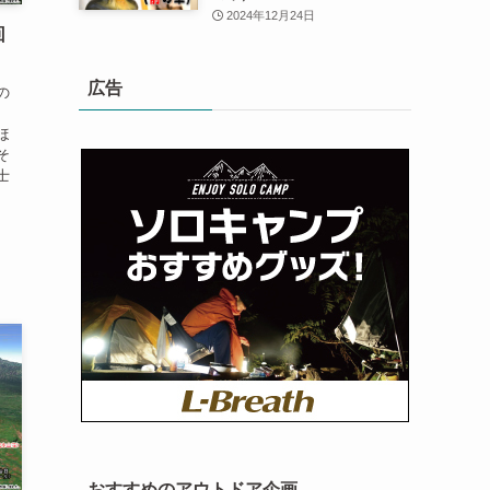
2024年12月24日
回
広告
の
、
ほ
そ
士
、
おすすめのアウトドア企画