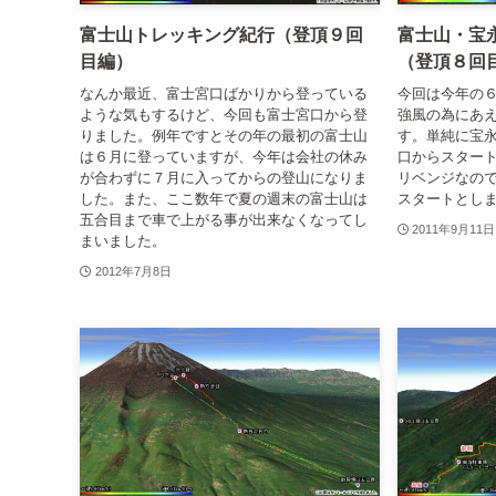
富士山トレッキング紀行（登頂９回
富士山・宝
目編）
（登頂８回
なんか最近、富士宮口ばかりから登っている
今回は今年の
ような気もするけど、今回も富士宮口から登
強風の為にあ
りました。例年ですとその年の最初の富士山
す。単純に宝
は６月に登っていますが、今年は会社の休み
口からスター
が合わずに７月に入ってからの登山になりま
リベンジなの
した。また、ここ数年で夏の週末の富士山は
スタートとし
五合目まで車で上がる事が出来なくなってし
2011年9月11日
まいました。
2012年7月8日