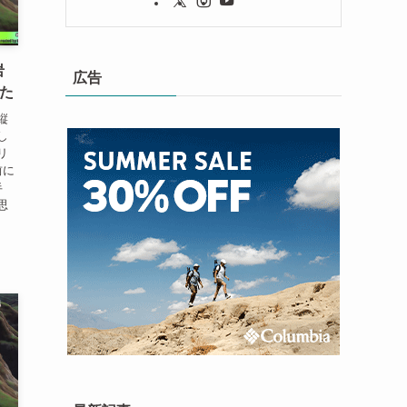
岩
広告
した
縦
し
リ
前に
半
思