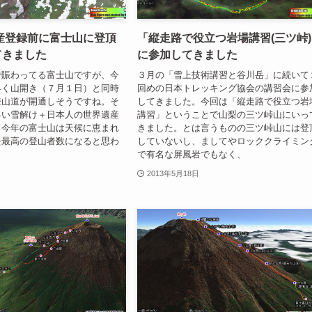
産登録前に富士山に登頂
「縦走路で役立つ岩場講習(三ツ峠
してきました
に参加してきました
で賑わってる富士山ですが、今
３月の「雪上技術講習と谷川岳」に続いて
早く山開き（７月１日）と同時
回めの日本トレッキング協会の講習会に参
登山道が開通しそうですね。そ
してきました。今回は「縦走路で役立つ岩
早い雪解け＋日本人の世界遺産
講習」ということで山梨の三ツ峠山にいっ
て今年の富士山は天候に恵まれ
きました。とは言うものの三ツ峠山には登
去最高の登山者数になると思わ
していないし、ましてやロッククライミン
で有名な屏風岩でもなく、
2013年5月18日