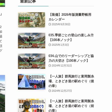
最新記事
)」
【装備】2026年版測量野帳用
カレンダー
2025年9月30日
２
加
035.季節ごとの登山の楽しみ方
場
【100本ノック】
て
2025年1月3日
頂
グ
034.山でのリーダーシップと協
力の大切さ【100本ノック】
2024年12月31日
【一人旅】群馬旅行と富岡製糸
場、ときどき道の駅めぐり（後
の章）
2024年12月27日
【一人旅】群馬旅行と富岡製糸
場、ときどき道の駅めぐり（前
の章）