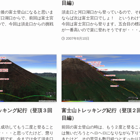
目編）
最後の富士登山になると思いま
須走口と河口湖口から登っているので、そ
河口湖口からで、前回は富士宮
ならば次は富士宮口でしょ！ というわけ
ので、今回は須走口からの挑戦
今回は富士宮口から登ります。五合目の標
が一番高いので楽に登れそうですが・・・
2007年8月10日
ッキング紀行（登頂３回
富士山トレッキング紀行（登頂２
目編）
に成功してもう二度と登ること
前回の富士登山の時は、もう２度と登るこ
な・・・と思ってたけど、懲り
は無いだろうとヘロヘロになりながら下り
挑戦です。今までは全て須走口
きたけど、その苦労も数日経つとすっかり