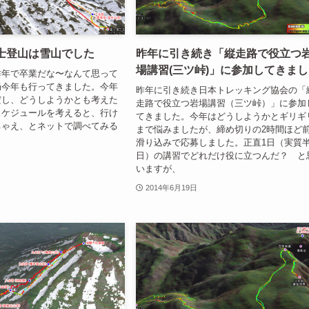
士登山は雪山でした
昨年に引き続き「縦走路で役立つ
場講習(三ツ峠)」に参加してきま
昨年で卒業だな〜なんて思って
局今年も行ってきました。今年
昨年に引き続き日本トレッキング協会の「
だし、どうしようかとも考えた
走路で役立つ岩場講習（三ツ峠）」に参加
スケジュールを考えると、行け
てきました。今年はどうしようかとギリギ
ちゃえ、とネットで調べてみる
まで悩みましたが、締め切りの2時間ほど
滑り込みで応募しました。正直1日（実質
日）の講習でどれだけ役に立つんだ？ と
いますが、
2014年6月19日