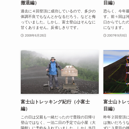
撤退編）
目編）
過去に４回登頂に成功しているので、多少の
恐らく、今年
体調不良でもなんとかなるだろう。などと侮
す。前々回は
っていました。しかし、富士登山はそんなに
口からでした
甘くありません。反省しきりです。
になります。
2008年6月28日
2007年9月8日
富士山トレッキング紀行（小富士
富士山トレ
編）
目編）
この日は父親も一緒だったので普段の日帰り
昨年２回登頂
登山ではなく、一泊二日の予定で山小屋（大
は無いだろう
陽館）に予約を入れていました。しかし当日
ずに３度目の