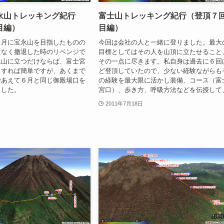
永山トレッキング紀行
富士山トレッキング紀行（登頂７
目編）
目編）
６月に宝永山を目指したものの
今回は会社の人と一緒に登りました。最大
えなく撤退した時のリベンジで
目標としてはその人を山頂に立たせること
永山に立つだけならば、富士宮
その一点に尽きます。私自身は過去に６回
トすれば簡単ですが、あくまで
ど登頂していたので、少ない経験ながらも
であえて６月と同じ御殿場口を
の経験を最大限に活かし装備、コース（富
ました。
宮口）、歩き方、呼吸方法などを伝授して
2011年7月18日