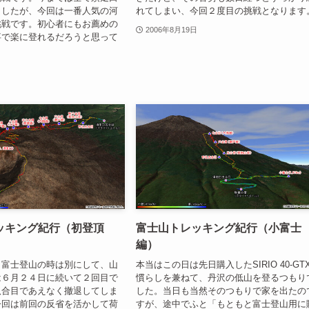
ましたが、今回は一番人気の河
れてしまい、今回２度目の挑戦となります
挑戦です。初心者にもお薦めの
2006年8月19日
事で楽に登れるだろうと思って
。
ッキング紀行（初登頂
富士山トレッキング紀行（小富士
編）
し富士登山の時は別にして、山
本当はこの日は先日購入したSIRIO 40-GT
は６月２４日に続いて２回目で
慣らしを兼ねて、丹沢の低山を登るつもり
八合目であえなく撤退してしま
した。当日も当然そのつもりで家を出たの
今回は前回の反省を活かして荷
すが、途中でふと「もともと富士登山用に