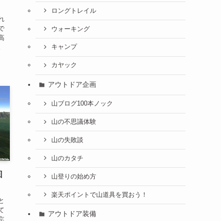
ロングトレイル
れ
で
ウォーキング
高
。
キャンプ
カヤック
アウトドア企画
山ブログ100本ノック
山の不思議体験
山の失敗談
山のカタチ
回
山登りの始め方
楽天ポイントで山道具を買おう！
と
て
アウトドア装備
忘