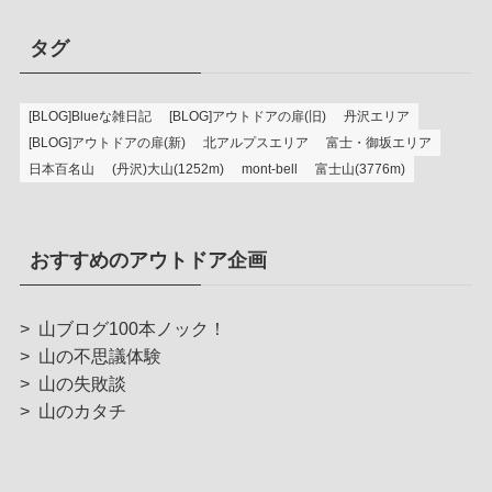
タグ
[BLOG]Blueな雑日記
[BLOG]アウトドアの扉(旧)
丹沢エリア
[BLOG]アウトドアの扉(新)
北アルプスエリア
富士・御坂エリア
日本百名山
(丹沢)大山(1252m)
mont-bell
富士山(3776m)
おすすめのアウトドア企画
>
山ブログ100本ノック！
>
山の不思議体験
>
山の失敗談
>
山のカタチ