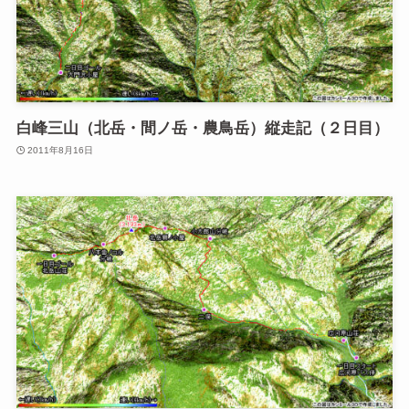
白峰三山（北岳・間ノ岳・農鳥岳）縦走記（２日目）
2011年8月16日