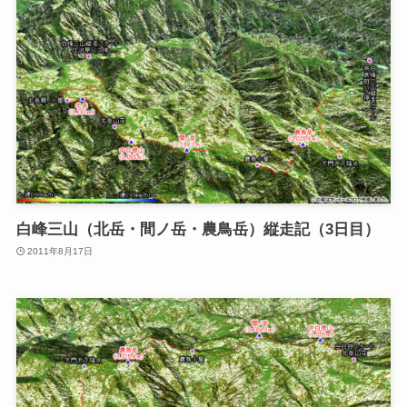
白峰三山（北岳・間ノ岳・農鳥岳）縦走記（3日目）
2011年8月17日