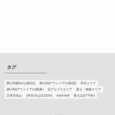
タグ
[BLOG]Blueな雑日記
[BLOG]アウトドアの扉(旧)
丹沢エリア
[BLOG]アウトドアの扉(新)
北アルプスエリア
富士・御坂エリア
日本百名山
(丹沢)大山(1252m)
mont-bell
富士山(3776m)