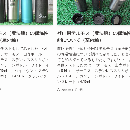
モス（魔法瓶）の保温性
登山用テルモス（魔法瓶）の保温
（屋外編）
能について（室内編）
のテストをしてみました。今回
前回予告した通り今回はテルモス（魔法瓶
は、サーモス 山専ボトル
の保温性能について調べてみました。と言
サーモス ステンレススリムボト
ても私の持っているものだけですが・・・
、カンテーンボトル ワイド イ
今回テストしたのは、 サーモス 山専ボ
73ml）、ハイマウント ステン
（0.5L）、サーモス ステンレススリムボ
0ml）、LAKEN クラシック
ル（0.5L）、カンテーンボトル ワイド 
ンスレート（473ml）
日
2010年11月7日