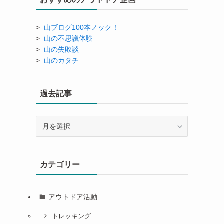
>
山ブログ100本ノック！
>
山の不思議体験
>
山の失敗談
>
山のカタチ
過去記事
過
去
記
事
カテゴリー
アウトドア活動
トレッキング