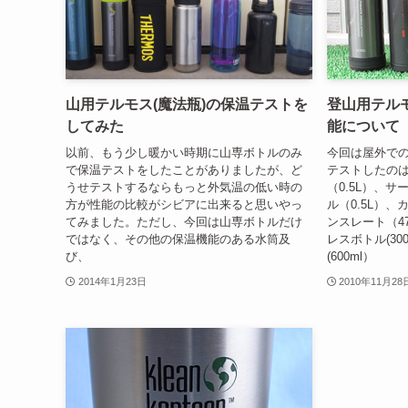
山用テルモス(魔法瓶)の保温テストを
登山用テル
してみた
能について
以前、もう少し暖かい時期に山専ボトルのみ
今回は屋外で
で保温テストをしたことがありましたが、ど
テストしたの
うせテストするならもっと外気温の低い時の
（0.5L）、
方が性能の比較がシビアに出来ると思いやっ
ル（0.5L）
てみました。ただし、今回は山専ボトルだけ
ンスレート（4
ではなく、その他の保温機能のある水筒及
レスボトル(30
び、
(600ml）
2014年1月23日
2010年11月28