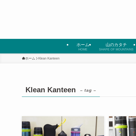
ホーム
山のカタチ
HOME
SHAPE OF MOUNTAINS
ホーム
Klean Kanteen
Klean Kanteen
– tag –