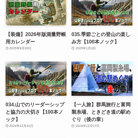
【装備】2026年版測量野帳
035.季節ごとの登山の楽し
用カレンダー
み方【100本ノック】
2025年9月30日
2025年1月3日
034.山でのリーダーシップ
【一人旅】群馬旅行と富岡
と協力の大切さ【100本ノ
製糸場、ときどき道の駅め
ック】
ぐり（後の章）
2024年12月31日
2024年12月27日