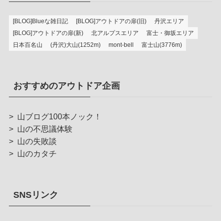
[BLOG]Blueな雑日記
[BLOG]アウトドアの扉(旧)
丹沢エリア
[BLOG]アウトドアの扉(新)
北アルプスエリア
富士・御坂エリア
日本百名山
(丹沢)大山(1252m)
mont-bell
富士山(3776m)
おすすめのアウトドア企画
>
山ブログ100本ノック！
>
山の不思議体験
>
山の失敗談
>
山のカタチ
SNSリンク