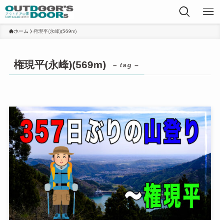
ホーム
権現平(永峰)(569m)
権現平(永峰)(569m)
– tag –