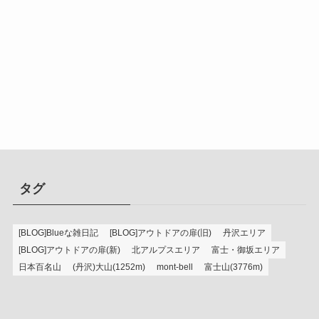
タグ
[BLOG]Blueな雑日記
[BLOG]アウトドアの扉(旧)
丹沢エリア
[BLOG]アウトドアの扉(新)
北アルプスエリア
富士・御坂エリア
日本百名山
(丹沢)大山(1252m)
mont-bell
富士山(3776m)