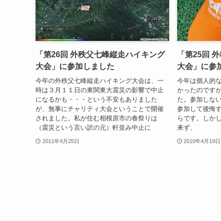
「第26回 外秩父七峰縦走ハイキング
「第25回 
大会」に参加しました
大会」に参
今年の外秩父七峰縦走ハイキング大会は、一
今年は個人的
時は３月１１日の東関東大震災の影響で中止
かったのです
になるかも・・・という不安もありました
た。参加しな
が、無事にチャリティ大会ということで開催
参加して後悔
されました。私が住む相模原市の春祭りは
らです。しか
（震災という言い訳の元）軒並み中止に
来ず、
2011年4月25日
2010年4月19日