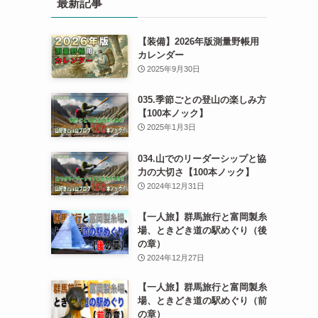
最新記事
【装備】2026年版測量野帳用
カレンダー
2025年9月30日
035.季節ごとの登山の楽しみ方
【100本ノック】
2025年1月3日
034.山でのリーダーシップと協
力の大切さ【100本ノック】
2024年12月31日
【一人旅】群馬旅行と富岡製糸
場、ときどき道の駅めぐり（後
の章）
2024年12月27日
【一人旅】群馬旅行と富岡製糸
場、ときどき道の駅めぐり（前
の章）