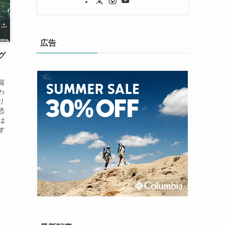
広告
グ
縦
わ
リ
恐
は
す