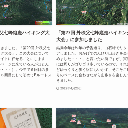
秩父七峰縦走ハイキング大
「第27回 外秩父七峰縦走ハイキン
大会」に参加しました
きました。「第29回 外秩父七
結局今年は昨年の予告通り、白石峠でリタ
ング大会」。この大会について
アしました。おかげでのんびり山歩きを楽
サイトに任せることにします
めました・・・。と言いたい所ですが、実
のページに来ている人がほとん
には周りがゴリゴリ歩いているので、それ
で・・・）。今年で６回目の参
どゆっくりと歩く訳にもいかず、そこそこ
。６回目にして初めてBルートス
りのペースに合わせながら山歩きを楽しん
きました。
2012年4月26日