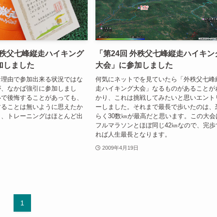
外秩父七峰縦走ハイキング
「第24回 外秩父七峰縦走ハイキン
加しました
大会」に参加しました
な理由で参加出来る状況ではな
何気にネットでを見ていたら「外秩父七峰
が、なかば強引に参加しまし
走ハイキング大会」なるものがあることが
いで後悔することがあっても、
かり、これは挑戦してみたいと思いエント
することは無いように思えたか
ーしました。それまで最長で歩いたのは、
し、トレーニングはほとんど出
らく30数㎞が最高だと思います。この大会
フルマラソンとほぼ同じ42㎞なので、完歩
れば人生最長となります。
2009年4月19日
1