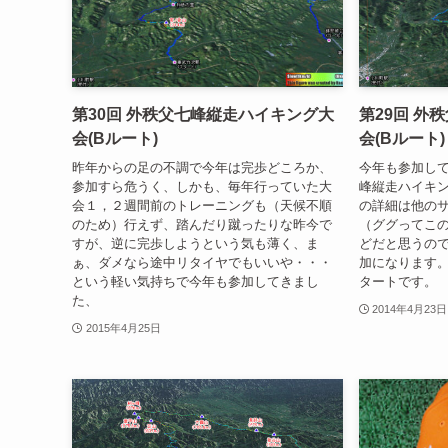
第30回 外秩父七峰縦走ハイキング大
第29回 外
会(Bルート)
会(Bルート)
昨年からの足の不調で今年は完歩どころか、
今年も参加して
参加すら危うく、しかも、毎年行っていた大
峰縦走ハイキ
会１，２週間前のトレーニングも（天候不順
の詳細は他の
のため）行えず、踏んだり蹴ったりな昨今で
（ググってこ
すが、逆に完歩しようという気も薄く、ま
どだと思うの
ぁ、ダメなら途中リタイヤでもいいや・・・
加になります
という軽い気持ちで今年も参加してきまし
タートです。
た、
2014年4月23日
2015年4月25日