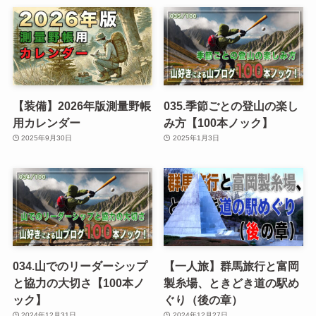
【装備】2026年版測量野帳
035.季節ごとの登山の楽し
用カレンダー
み方【100本ノック】
2025年9月30日
2025年1月3日
034.山でのリーダーシップ
【一人旅】群馬旅行と富岡
と協力の大切さ【100本ノ
製糸場、ときどき道の駅め
ック】
ぐり（後の章）
2024年12月31日
2024年12月27日