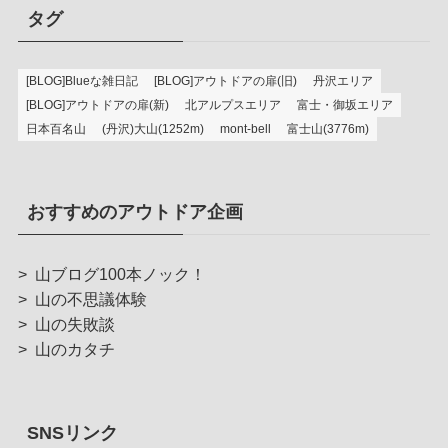
タグ
[BLOG]Blueな雑日記
[BLOG]アウトドアの扉(旧)
丹沢エリア
[BLOG]アウトドアの扉(新)
北アルプスエリア
富士・御坂エリア
日本百名山
(丹沢)大山(1252m)
mont-bell
富士山(3776m)
おすすめのアウトドア企画
>
山ブログ100本ノック！
>
山の不思議体験
>
山の失敗談
>
山のカタチ
SNSリンク