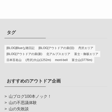
タグ
[BLOG]Blueな雑日記
[BLOG]アウトドアの扉(旧)
丹沢エリア
[BLOG]アウトドアの扉(新)
北アルプスエリア
富士・御坂エリア
日本百名山
(丹沢)大山(1252m)
mont-bell
富士山(3776m)
おすすめのアウトドア企画
>
山ブログ100本ノック！
>
山の不思議体験
>
山の失敗談