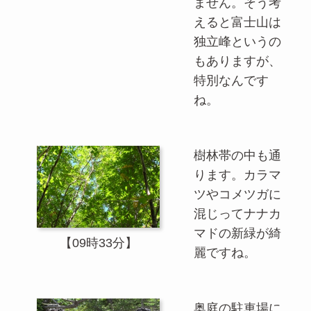
ません。そう考
えると富士山は
独立峰というの
もありますが、
特別なんです
ね。
樹林帯の中も通
ります。カラマ
ツやコメツガに
混じってナナカ
マドの新緑が綺
【09時33分】
麗ですね。
奥庭の駐車場に