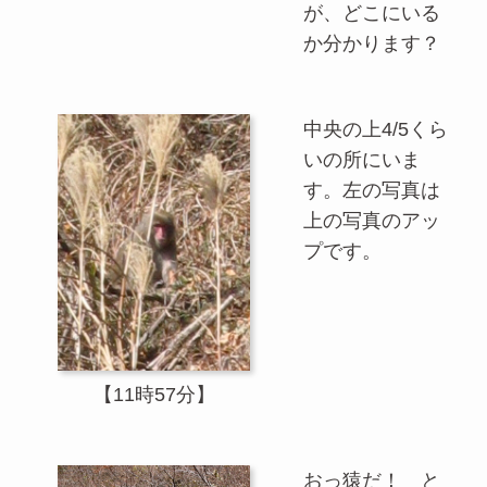
が、どこにいる
か分かります？
中央の上4/5くら
いの所にいま
す。左の写真は
上の写真のアッ
プです。
【11時57分】
おっ猿だ！ と