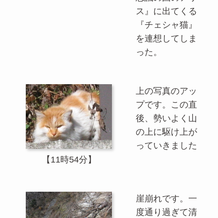
ス』に出てくる
『チェシャ猫』
を連想してしま
った。
上の写真のアッ
プです。この直
後、勢いよく山
の上に駆け上が
っていきました
【11時54分】
崖崩れです。一
度通り過ぎて清