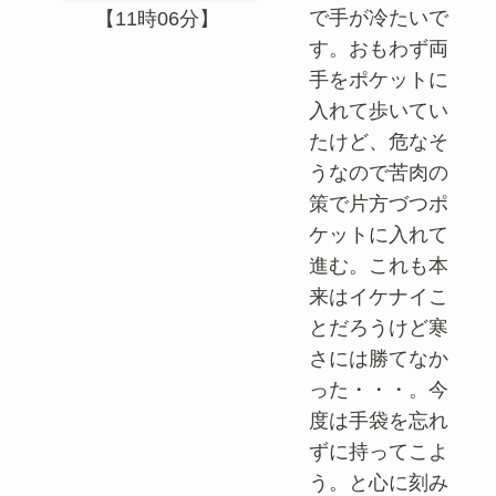
で手が冷たいで
【11時06分】
す。おもわず両
手をポケットに
入れて歩いてい
たけど、危なそ
うなので苦肉の
策で片方づつポ
ケットに入れて
進む。これも本
来はイケナイこ
とだろうけど寒
さには勝てなか
った・・・。今
度は手袋を忘れ
ずに持ってこよ
う。と心に刻み