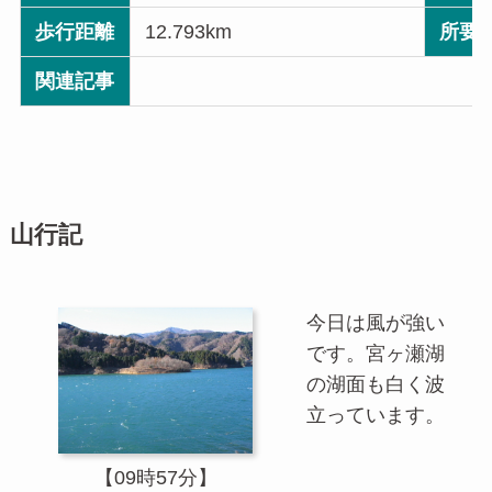
歩行距離
12.793km
所要
関連記事
山行記
今日は風が強い
です。宮ヶ瀬湖
の湖面も白く波
立っています。
【09時57分】