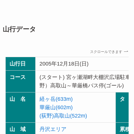
山行データ
スクロールできます
山行日
2005年12月18日(日)
コース
(スタート) 宮ヶ瀬湖畔大棚沢広場駐
野）高取山～華厳橋バス停(ゴール)
山 名
経ヶ岳(633m)
タ 
華厳山(602m)
(荻野)高取山(522m)
山 域
丹沢エリア
累積