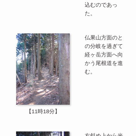
込むのであっ
た。
仏果山方面のと
の分岐を過ぎて
経ヶ岳方面へ向
かう尾根道を進
む。
【11時18分】
右斜め上から光