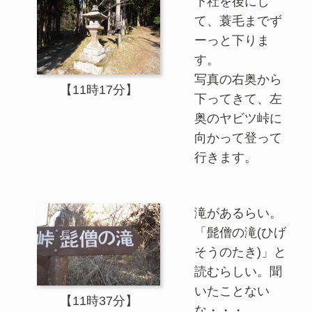
下社を後にし
て、蓑毛までず
ーっと下りま
す。
写真の右奥から
【11時17分】
下ってきて、左
奥のヤビツ峠に
向かって登って
行きます。
滝があるらい。
「髭僧の滝(ひげ
そうのたき)」と
読むらしい。聞
いたことない
【11時37分】
な・・・。