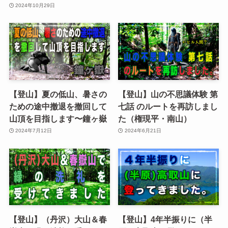
2024年10月29日
【登山】夏の低山、暑さの
【登山】山の不思議体験 第
ための途中撤退を撤回して
七話 のルートを再訪しまし
山頂を目指します〜鐘ヶ嶽
た（権現平・南山）
2024年7月12日
2024年6月21日
【登山】（丹沢）大山＆春
【登山】4年半振りに（半