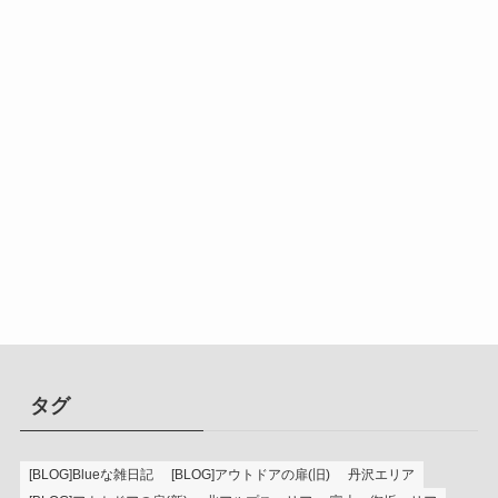
タグ
[BLOG]Blueな雑日記
[BLOG]アウトドアの扉(旧)
丹沢エリア