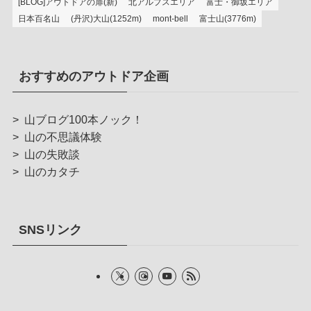
[BLOG]アウトドアの扉(新)
北アルプスエリア
富士・御坂エリア
日本百名山
(丹沢)大山(1252m)
mont-bell
富士山(3776m)
おすすめのアウトドア企画
>
山ブログ100本ノック！
>
山の不思議体験
>
山の失敗談
>
山のカタチ
SNSリンク