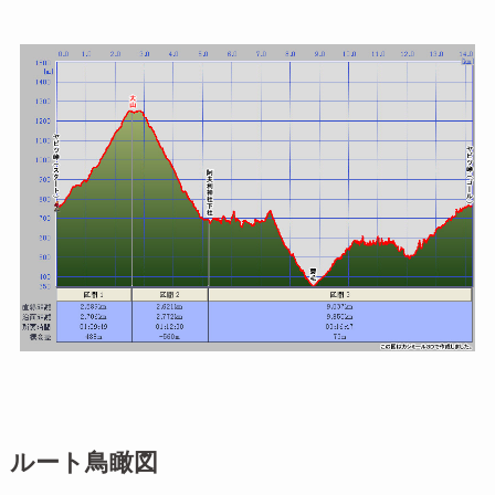
ルート鳥瞰図