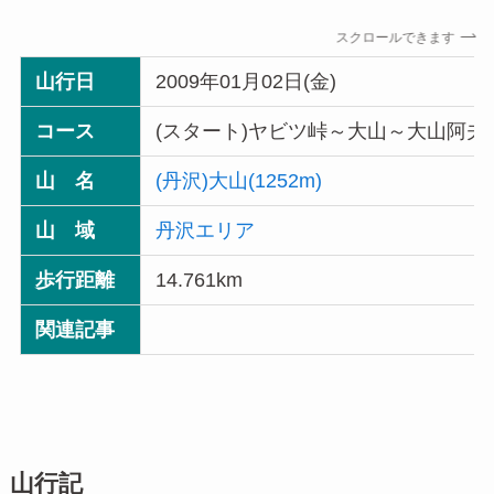
スクロールできます
山行日
2009年01月02日(金)
コース
(スタート)ヤビツ峠～大山～大山阿夫
山 名
(丹沢)大山(1252m)
山 域
丹沢エリア
歩行距離
14.761km
関連記事
山行記