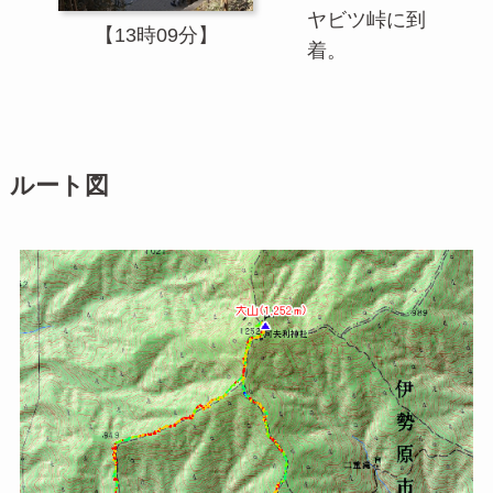
ヤビツ峠に到
【13時09分】
着。
ルート図