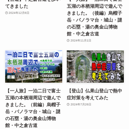
てきました
五湖の本栖湖周辺で遊んで
きました。（後編）烏帽子
2024年12月6日
岳・パノラマ台・城山・謎
の石塁・湯の奥金山博物
館・中之倉古道
2024年11月1日
【一人旅】一泊二日で富士
【登山】仏果山登山で熱中
五湖の本栖湖周辺で遊んで
症対策を考えてみた
きました。（前編）烏帽子
2024年7月26日
岳・パノラマ台・城山・謎
の石塁・湯の奥金山博物
館・中之倉古道