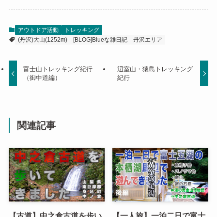
アウトドア活動
トレッキング
(丹沢)大山(1252m)
[BLOG]Blueな雑日記
丹沢エリア
富士山トレッキング紀行
辺室山・猿島トレッキング
（御中道編）
紀行
関連記事
【古道】中之倉古道を歩い
【一人旅】一泊二日で富士