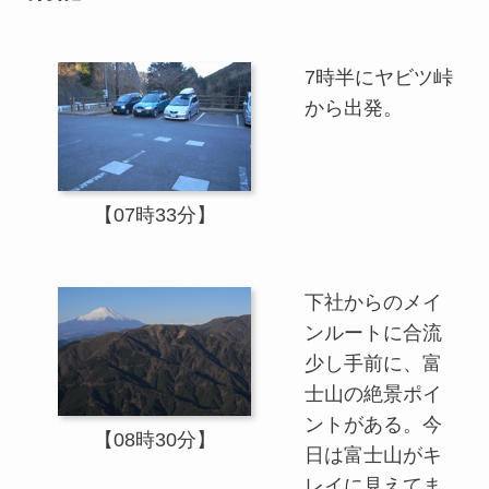
7時半にヤビツ峠
から出発。
【07時33分】
下社からのメイ
ンルートに合流
少し手前に、富
士山の絶景ポイ
ントがある。今
【08時30分】
日は富士山がキ
レイに見えてま