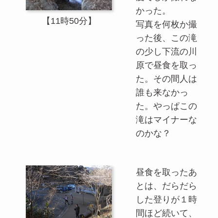
かった。
【11時50分】
写真を何枚か撮
った後、この滝
の少し下流の川
原で昼食を取っ
た。その間人は
誰も来なかっ
た。やっぱこの
滝はマイナーな
のかな？
昼食を取ったあ
とは、だらだら
した登りが１時
間ほど続いて、