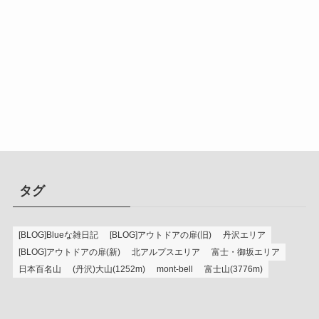
タグ
[BLOG]Blueな雑日記
[BLOG]アウトドアの扉(旧)
丹沢エリア
[BLOG]アウトドアの扉(新)
北アルプスエリア
富士・御坂エリア
日本百名山
(丹沢)大山(1252m)
mont-bell
富士山(3776m)