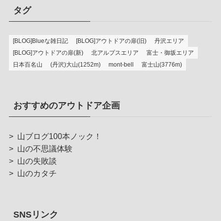
タグ
[BLOG]Blueな雑日記
[BLOG]アウトドアの扉(旧)
丹沢エリア
[BLOG]アウトドアの扉(新)
北アルプスエリア
富士・御坂エリア
日本百名山
(丹沢)大山(1252m)
mont-bell
富士山(3776m)
おすすめのアウトドア企画
>
山ブログ100本ノック！
>
山の不思議体験
>
山の失敗談
>
山のカタチ
SNSリンク