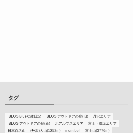
タグ
[BLOG]Blueな雑日記
[BLOG]アウトドアの扉(旧)
丹沢エリア
[BLOG]アウトドアの扉(新)
北アルプスエリア
富士・御坂エリア
日本百名山
(丹沢)大山(1252m)
mont-bell
富士山(3776m)