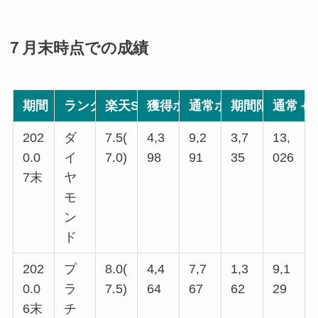
７月末時点での成績
期間
ランク
楽天SPU(PC)
獲得ポイント
通常ポイント
期間限定ポイ
通常＋
202
ダ
7.5(
4,3
9,2
3,7
13,
0.0
イ
7.0)
98
91
35
026
7末
ヤ
モ
ン
ド
202
プ
8.0(
4,4
7,7
1,3
9,1
0.0
ラ
7.5)
64
6
7
62
29
6末
チ