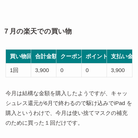
７月の楽天での買い物
買い物回数
合計金額(消費税、送料込み)
クーポン使用
ポイント使用
支払い金
1回
3,900
0
0
3,900
今月は結構な金額を購入したようですが、キャッ
シュレス還元が6月で終わるので駆け込みでiPad を
購入というわけで、今月は使い捨てマスクの補充
のために買った１回だけです。