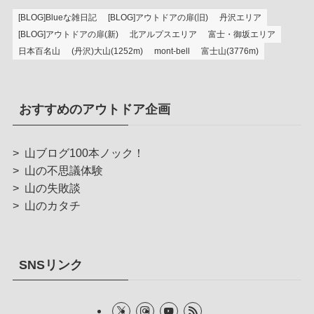
[BLOG]Blueな雑日記
[BLOG]アウトドアの扉(旧)
丹沢エリア
[BLOG]アウトドアの扉(新)
北アルプスエリア
富士・御坂エリア
日本百名山
(丹沢)大山(1252m)
mont-bell
富士山(3776m)
おすすめのアウトドア企画
>
山ブログ100本ノック！
>
山の不思議体験
>
山の失敗談
>
山のカタチ
SNSリンク