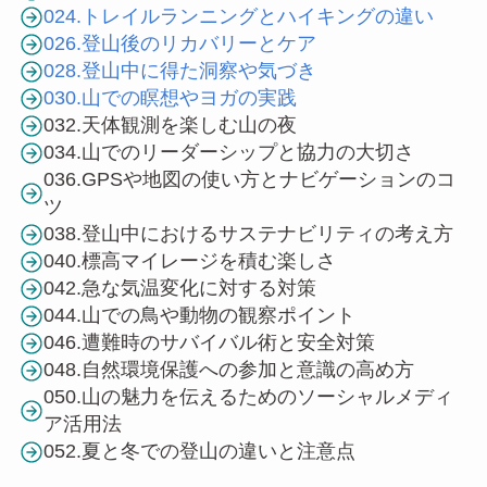
024.トレイルランニングとハイキングの違い
026.登山後のリカバリーとケア
028.登山中に得た洞察や気づき
030.山での瞑想やヨガの実践
032.天体観測を楽しむ山の夜
034.山でのリーダーシップと協力の大切さ
036.GPSや地図の使い方とナビゲーションのコ
ツ
038.登山中におけるサステナビリティの考え方
040.標高マイレージを積む楽しさ
042.急な気温変化に対する対策
044.山での鳥や動物の観察ポイント
046.遭難時のサバイバル術と安全対策
048.自然環境保護への参加と意識の高め方
050.山の魅力を伝えるためのソーシャルメディ
ア活用法
052.夏と冬での登山の違いと注意点