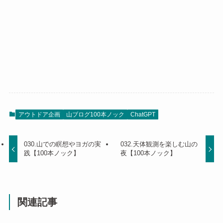
アウトドア企画
山ブログ100本ノック
ChatGPT
030.山での瞑想やヨガの実
032.天体観測を楽しむ山の
践【100本ノック】
夜【100本ノック】
関連記事