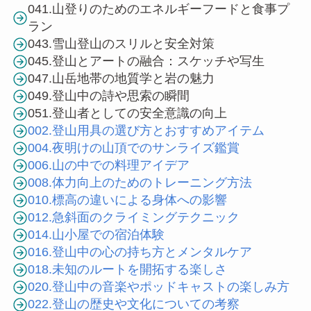
041.山登りのためのエネルギーフードと食事プ
ラン
043.雪山登山のスリルと安全対策
045.登山とアートの融合：スケッチや写生
047.山岳地帯の地質学と岩の魅力
049.登山中の詩や思索の瞬間
051.登山者としての安全意識の向上
002.登山用具の選び方とおすすめアイテム
004.夜明けの山頂でのサンライズ鑑賞
006.山の中での料理アイデア
008.体力向上のためのトレーニング方法
010.標高の違いによる身体への影響
012.急斜面のクライミングテクニック
014.山小屋での宿泊体験
016.登山中の心の持ち方とメンタルケア
018.未知のルートを開拓する楽しさ
020.登山中の音楽やポッドキャストの楽しみ方
022.登山の歴史や文化についての考察