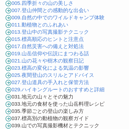
005.四季折々の山の美しさ
007.登山仲間との感動的な出会い
009.自然の中でのワイルドキャンプ体験
011.動植物とのふれあい
013.登山中の写真撮影テクニック
015.標高順応のヒントと注意点
017.自然災害への備えと対処法
019.山岳信仰や伝説にまつわる話
021.山の花々や樹木の観察日記
023.標高の変化による気温の影響
025.夜間登山のスリルとアドバイス
027.登山道具の手入れと保管方法
029.ハイキングルートのおすすめと詳細
031.地元の山々とその魅力
033.地元の食材を使った山岳料理レシピ
035.季節ごとの登山の楽しみ方
037.標高別の動植物の観察ガイド
039.山での写真撮影機材とテクニック