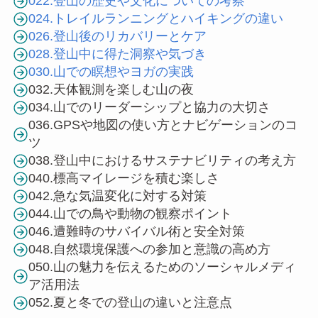
022.登山の歴史や文化についての考察
024.トレイルランニングとハイキングの違い
026.登山後のリカバリーとケア
028.登山中に得た洞察や気づき
030.山での瞑想やヨガの実践
032.天体観測を楽しむ山の夜
034.山でのリーダーシップと協力の大切さ
036.GPSや地図の使い方とナビゲーションのコ
ツ
038.登山中におけるサステナビリティの考え方
040.標高マイレージを積む楽しさ
042.急な気温変化に対する対策
044.山での鳥や動物の観察ポイント
046.遭難時のサバイバル術と安全対策
048.自然環境保護への参加と意識の高め方
050.山の魅力を伝えるためのソーシャルメディ
ア活用法
052.夏と冬での登山の違いと注意点