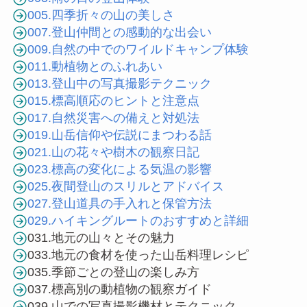
005.四季折々の山の美しさ
007.登山仲間との感動的な出会い
009.自然の中でのワイルドキャンプ体験
011.動植物とのふれあい
013.登山中の写真撮影テクニック
015.標高順応のヒントと注意点
017.自然災害への備えと対処法
019.山岳信仰や伝説にまつわる話
021.山の花々や樹木の観察日記
023.標高の変化による気温の影響
025.夜間登山のスリルとアドバイス
027.登山道具の手入れと保管方法
029.ハイキングルートのおすすめと詳細
031.地元の山々とその魅力
033.地元の食材を使った山岳料理レシピ
035.季節ごとの登山の楽しみ方
037.標高別の動植物の観察ガイド
039.山での写真撮影機材とテクニック