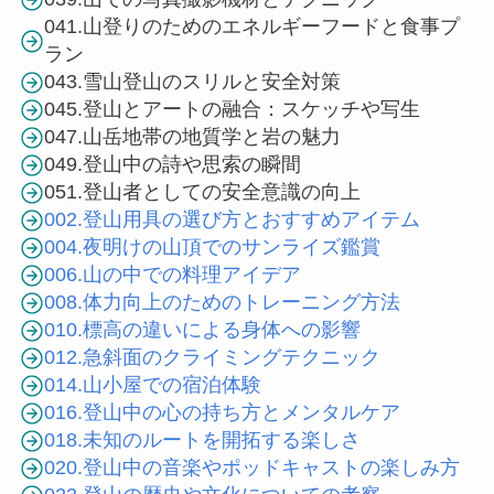
041.山登りのためのエネルギーフードと食事プ
ラン
043.雪山登山のスリルと安全対策
045.登山とアートの融合：スケッチや写生
047.山岳地帯の地質学と岩の魅力
049.登山中の詩や思索の瞬間
051.登山者としての安全意識の向上
002.登山用具の選び方とおすすめアイテム
004.夜明けの山頂でのサンライズ鑑賞
006.山の中での料理アイデア
008.体力向上のためのトレーニング方法
010.標高の違いによる身体への影響
012.急斜面のクライミングテクニック
014.山小屋での宿泊体験
016.登山中の心の持ち方とメンタルケア
018.未知のルートを開拓する楽しさ
020.登山中の音楽やポッドキャストの楽しみ方