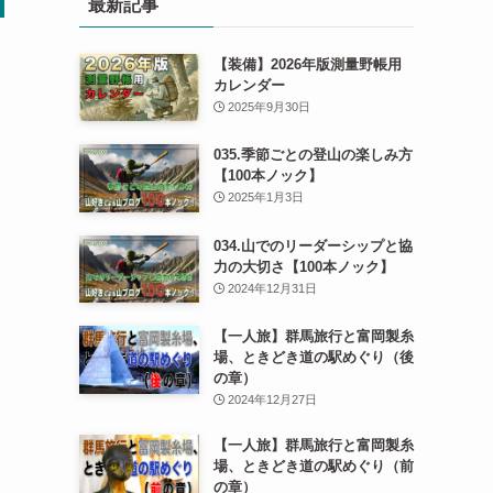
最新記事
【装備】2026年版測量野帳用
カレンダー
2025年9月30日
035.季節ごとの登山の楽しみ方
【100本ノック】
2025年1月3日
034.山でのリーダーシップと協
力の大切さ【100本ノック】
2024年12月31日
【一人旅】群馬旅行と富岡製糸
場、ときどき道の駅めぐり（後
の章）
2024年12月27日
【一人旅】群馬旅行と富岡製糸
場、ときどき道の駅めぐり（前
の章）