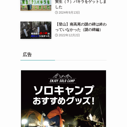
実生（？）パキラをゲットしま
した
2024年9月13日
【登山】南高尾の謎の碑は終わ
っていなかった（謎の碑編）
2022年12月2日
広告