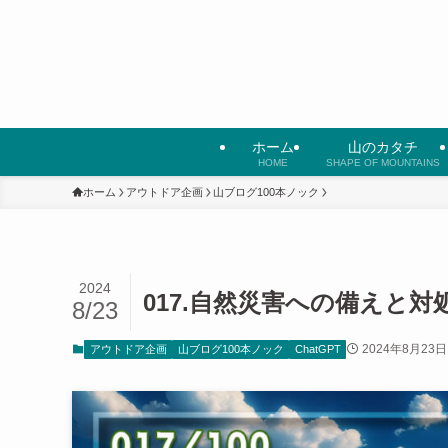
ホーム
山のカタチ
HOME
SHAPE OF MOUNTAINS
ホーム
アウトドア企画
山ブログ100本ノック
2024
017.自然災害への備えと対
8/23
2024年8月23日
アウトドア企画
山ブログ100本ノック
ChatGPT