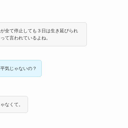
ラが全て停止しても３日は生き延びられ
。って言われているよね。
も平気じゃないの？
じゃなくて。