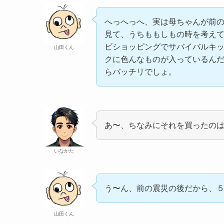
へっへっへ、実は母ちゃんが前
見て、うちももしもの時を考え
ビショッピングでサバイバルキ
山田くん
クに色んなものが入っているん
らバッチリでしょ。
あ〜、ちなみにそれを買ったの
いなかた
う〜ん、前の震災の後だから、
山田くん