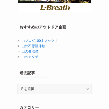
おすすめのアウトドア企画
>
山ブログ100本ノック！
>
山の不思議体験
>
山の失敗談
>
山のカタチ
過去記事
過
去
記
事
カテゴリー