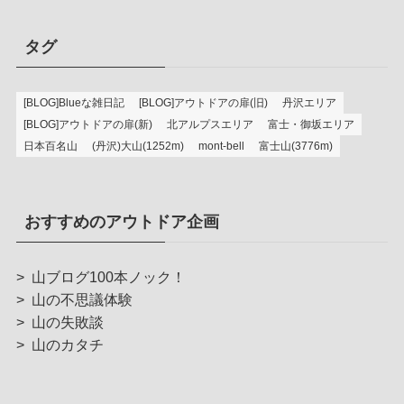
タグ
[BLOG]Blueな雑日記
[BLOG]アウトドアの扉(旧)
丹沢エリア
[BLOG]アウトドアの扉(新)
北アルプスエリア
富士・御坂エリア
日本百名山
(丹沢)大山(1252m)
mont-bell
富士山(3776m)
おすすめのアウトドア企画
>
山ブログ100本ノック！
>
山の不思議体験
>
山の失敗談
>
山のカタチ