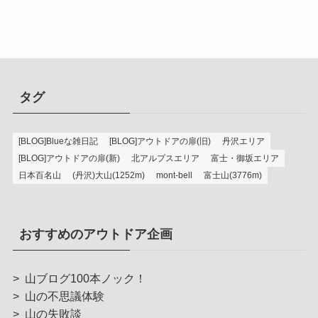
タグ
[BLOG]Blueな雑日記
[BLOG]アウトドアの扉(旧)
丹沢エリア
[BLOG]アウトドアの扉(新)
北アルプスエリア
富士・御坂エリア
日本百名山
(丹沢)大山(1252m)
mont-bell
富士山(3776m)
おすすめのアウトドア企画
>
山ブログ100本ノック！
>
山の不思議体験
>
山の失敗談