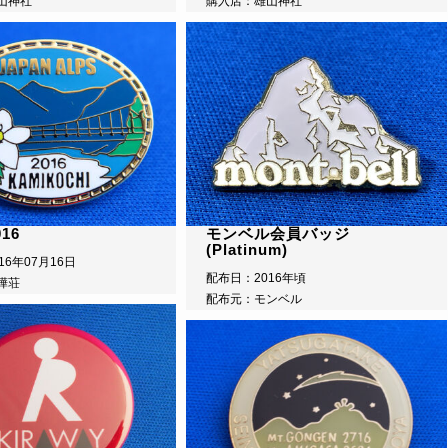
山神社
購入店：雄山神社
16
モンベル会員バッジ
(Platinum)
16年07月16日
配布日：2016年頃
樺荘
配布元：モンベル