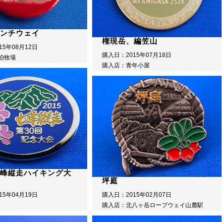
ンチウェイ
権現岳、編笠山
15年08月12日
購入日：2015年07月18日
伯牧場
購入店：青年小屋
峰縦走ハイキング大
坪庭
15年04月19日
購入日：2015年02月07日
購入店：北八ヶ岳ロープウェイ山麓駅