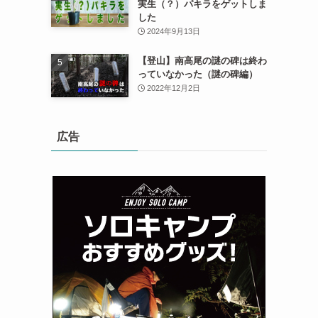
実生（？）パキラをゲットしま
した
2024年9月13日
【登山】南高尾の謎の碑は終わ
っていなかった（謎の碑編）
2022年12月2日
広告