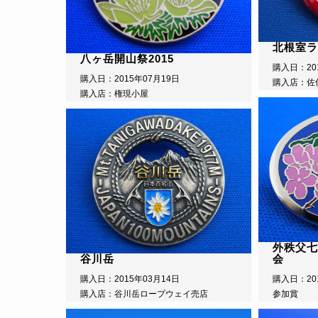
北根室ラ
八ヶ岳開山祭2015
購入日：20
購入日：2015年07月19日
購入店：佐
購入店：権現小屋
外秩父七
谷川岳
会
購入日：2015年03月14日
購入日：20
購入店：谷川岳ロープウェイ売店
参加賞