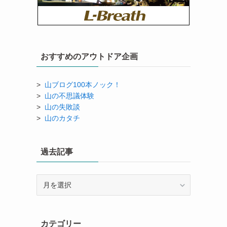
おすすめのアウトドア企画
>
山ブログ100本ノック！
>
山の不思議体験
>
山の失敗談
>
山のカタチ
過去記事
過
去
記
事
カテゴリー