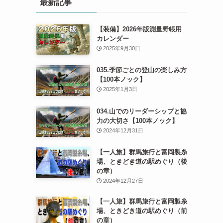
最新記事
【装備】2026年版測量野帳用
カレンダー
2025年9月30日
035.季節ごとの登山の楽しみ方
【100本ノック】
2025年1月3日
034.山でのリーダーシップと協
力の大切さ【100本ノック】
2024年12月31日
【一人旅】群馬旅行と富岡製糸
場、ときどき道の駅めぐり（後
の章）
2024年12月27日
【一人旅】群馬旅行と富岡製糸
場、ときどき道の駅めぐり（前
の章）