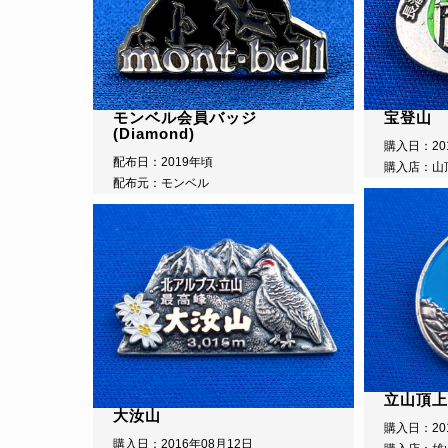
モンベル会員バッジ
宝登山
(Diamond)
購入日：20
配布日：2019年頃
購入店：山
配布元：モンベル
立山頂上
大汝山
購入日：20
購入日：2016年08月12日