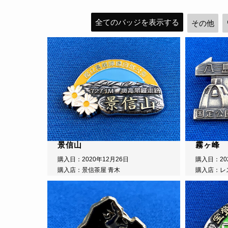
全てのバッジを表示する
その他
景信山
霧ヶ峰
購入日：2020年12月26日
購入日：20
購入店：景信茶屋 青木
購入店：レ