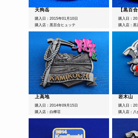
天狗岳
【黒百合
購入日：2015年01月10日
購入日：20
購入店：黒百合ヒュッテ
購入店：黒
上高地
岩木山
購入日：2014年09月15日
購入日：20
購入店：白樺荘
購入店：八