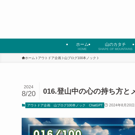
ホーム
山のカタチ
HOME
SHAPE OF MOUNTAINS
ホーム
アウトドア企画
山ブログ100本ノック
2024
016.登山中の心の持ち方と
8/20
2024年8月20日
アウトドア企画
山ブログ100本ノック
ChatGPT