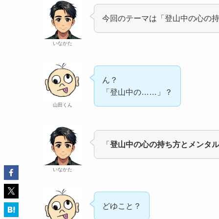
今回のテーマは「登山中の心の
いなかた
ん？
「登山中の……」？
山田くん
「
登山中の心の持ち方とメンタ
いなかた
どゆこと？