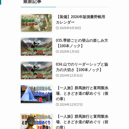
最新記事
【装備】2026年版測量野帳用
カレンダー
2025年9月30日
035.季節ごとの登山の楽しみ方
【100本ノック】
2025年1月3日
034.山でのリーダーシップと協
力の大切さ【100本ノック】
2024年12月31日
【一人旅】群馬旅行と富岡製糸
場、ときどき道の駅めぐり（後
の章）
2024年12月27日
【一人旅】群馬旅行と富岡製糸
場、ときどき道の駅めぐり（前
の章）