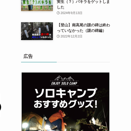
実生（？）パキラをゲットしま
した
2024年9月13日
【登山】南高尾の謎の碑は終わ
っていなかった（謎の碑編）
2022年12月2日
広告