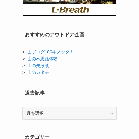
おすすめのアウトドア企画
>
山ブログ100本ノック！
>
山の不思議体験
>
山の失敗談
>
山のカタチ
過去記事
過
去
記
事
カテゴリー