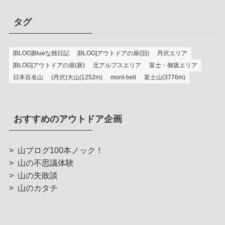
タグ
[BLOG]Blueな雑日記
[BLOG]アウトドアの扉(旧)
丹沢エリア
[BLOG]アウトドアの扉(新)
北アルプスエリア
富士・御坂エリア
日本百名山
(丹沢)大山(1252m)
mont-bell
富士山(3776m)
おすすめのアウトドア企画
>
山ブログ100本ノック！
>
山の不思議体験
>
山の失敗談
>
山のカタチ