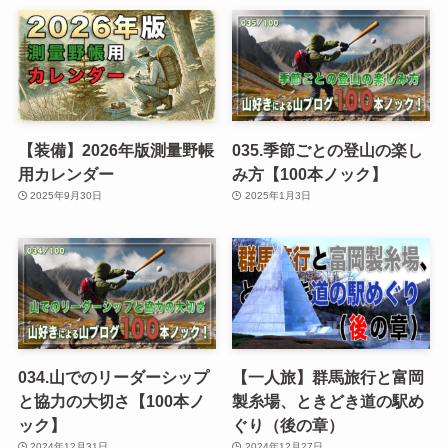
【装備】2026年版測量野帳
035.季節ごとの登山の楽し
用カレンダー
み方【100本ノック】
2025年9月30日
2025年1月3日
034.山でのリーダーシップ
【一人旅】群馬旅行と富岡
と協力の大切さ【100本ノ
製糸場、ときどき道の駅め
ック】
ぐり（後の章）
2024年12月31日
2024年12月27日