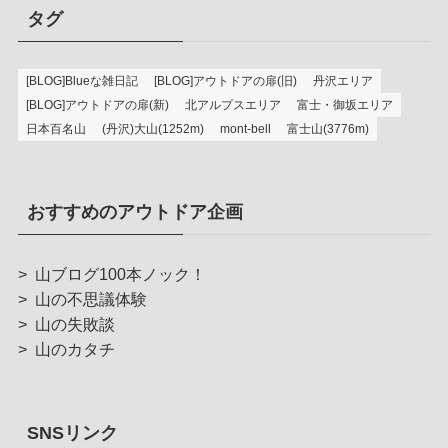
タグ
[BLOG]Blueな雑日記
[BLOG]アウトドアの扉(旧)
丹沢エリア
[BLOG]アウトドアの扉(新)
北アルプスエリア
富士・御坂エリア
日本百名山
(丹沢)大山(1252m)
mont-bell
富士山(3776m)
おすすめのアウトドア企画
>
山ブログ100本ノック！
>
山の不思議体験
>
山の失敗談
>
山のカタチ
SNSリンク