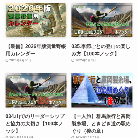
【装備】2026年版測量野帳
035.季節ごとの登山の楽し
用カレンダー
み方【100本ノック】
2025年9月30日
2025年1月3日
034.山でのリーダーシップ
【一人旅】群馬旅行と富岡
と協力の大切さ【100本ノ
製糸場、ときどき道の駅め
ック】
ぐり（後の章）
2024年12月31日
2024年12月27日