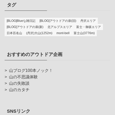
タグ
[BLOG]Blueな雑日記
[BLOG]アウトドアの扉(旧)
丹沢エリア
[BLOG]アウトドアの扉(新)
北アルプスエリア
富士・御坂エリア
日本百名山
(丹沢)大山(1252m)
mont-bell
富士山(3776m)
おすすめのアウトドア企画
>
山ブログ100本ノック！
>
山の不思議体験
>
山の失敗談
>
山のカタチ
SNSリンク