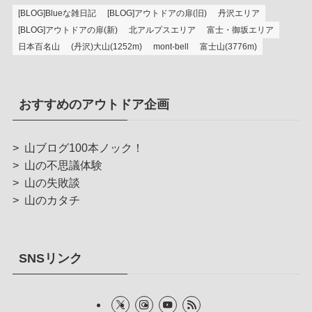
[BLOG]Blueな雑日記
[BLOG]アウトドアの扉(旧)
丹沢エリア
[BLOG]アウトドアの扉(新)
北アルプスエリア
富士・御坂エリア
日本百名山
(丹沢)大山(1252m)
mont-bell
富士山(3776m)
おすすめのアウトドア企画
>
山ブログ100本ノック！
>
山の不思議体験
>
山の失敗談
>
山のカタチ
SNSリンク