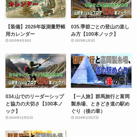
【装備】2026年版測量野帳
035.季節ごとの登山の楽し
用カレンダー
み方【100本ノック】
2025年9月30日
2025年1月3日
034.山でのリーダーシップ
【一人旅】群馬旅行と富岡
と協力の大切さ【100本ノ
製糸場、ときどき道の駅め
ック】
ぐり（後の章）
2024年12月31日
2024年12月27日