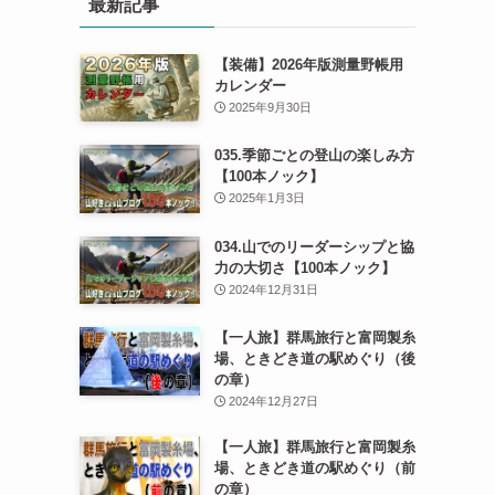
最新記事
【装備】2026年版測量野帳用
カレンダー
2025年9月30日
035.季節ごとの登山の楽しみ方
【100本ノック】
2025年1月3日
034.山でのリーダーシップと協
力の大切さ【100本ノック】
2024年12月31日
【一人旅】群馬旅行と富岡製糸
場、ときどき道の駅めぐり（後
の章）
2024年12月27日
【一人旅】群馬旅行と富岡製糸
場、ときどき道の駅めぐり（前
の章）