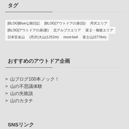
タグ
[BLOG]Blueな雑日記
[BLOG]アウトドアの扉(旧)
丹沢エリア
[BLOG]アウトドアの扉(新)
北アルプスエリア
富士・御坂エリア
日本百名山
(丹沢)大山(1252m)
mont-bell
富士山(3776m)
おすすめのアウトドア企画
>
山ブログ100本ノック！
>
山の不思議体験
>
山の失敗談
>
山のカタチ
SNSリンク