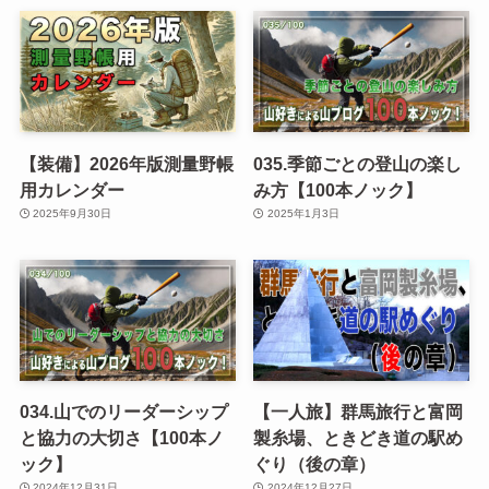
【装備】2026年版測量野帳
035.季節ごとの登山の楽し
用カレンダー
み方【100本ノック】
2025年9月30日
2025年1月3日
034.山でのリーダーシップ
【一人旅】群馬旅行と富岡
と協力の大切さ【100本ノ
製糸場、ときどき道の駅め
ック】
ぐり（後の章）
2024年12月31日
2024年12月27日