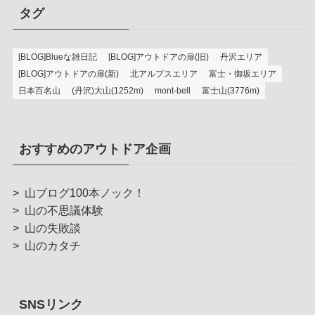
タグ
[BLOG]Blueな雑日記
[BLOG]アウトドアの扉(旧)
丹沢エリア
[BLOG]アウトドアの扉(新)
北アルプスエリア
富士・御坂エリア
日本百名山
(丹沢)大山(1252m)
mont-bell
富士山(3776m)
おすすめのアウトドア企画
>
山ブログ100本ノック！
>
山の不思議体験
>
山の失敗談
>
山のカタチ
SNSリンク