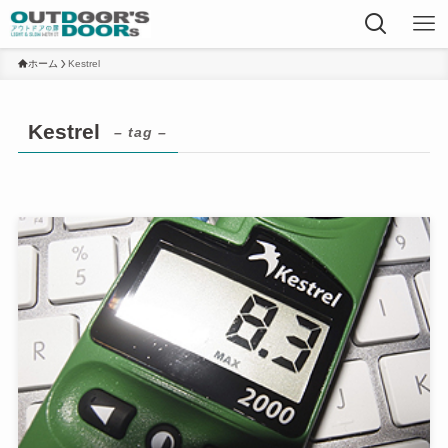
ホーム
Kestrel
Kestrel
– tag –