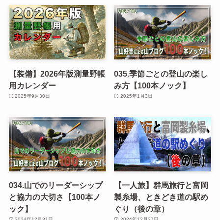
【装備】2026年版測量野帳
035.季節ごとの登山の楽し
用カレンダー
み方【100本ノック】
2025年9月30日
2025年1月3日
034.山でのリーダーシップ
【一人旅】群馬旅行と富岡
と協力の大切さ【100本ノ
製糸場、ときどき道の駅め
ック】
ぐり（後の章）
2024年12月31日
2024年12月27日