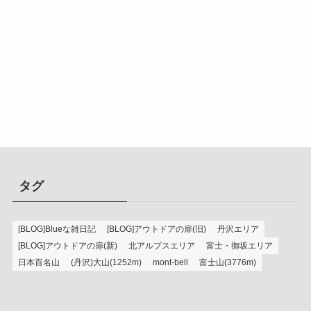
タグ
[BLOG]Blueな雑日記
[BLOG]アウトドアの扉(旧)
丹沢エリア
[BLOG]アウトドアの扉(新)
北アルプスエリア
富士・御坂エリア
日本百名山
(丹沢)大山(1252m)
mont-bell
富士山(3776m)